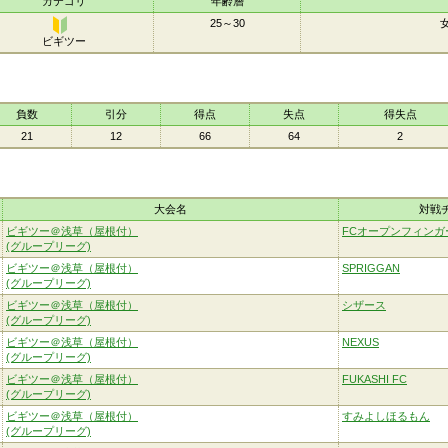
カテゴリ
年齢層
25～30
ビギツー
ビギ
ツー
負数
引分
得点
失点
得失点
21
12
66
64
2
大会名
対戦
ビギツー＠浅草（屋根付）
FCオープンフィンガ
(グループリーグ)
ビギツー＠浅草（屋根付）
SPRIGGAN
(グループリーグ)
ビギツー＠浅草（屋根付）
シザース
(グループリーグ)
ビギツー＠浅草（屋根付）
NEXUS
(グループリーグ)
ビギツー＠浅草（屋根付）
FUKASHI FC
(グループリーグ)
ビギツー＠浅草（屋根付）
すみよしほるもん
(グループリーグ)