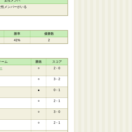
女性メンバ
女性メンバーがいる
勝率
優勝数
41%
2
チーム
勝敗
スコア
ー
○
2 - 0
○
3 - 2
●
0 - 1
○
2 - 1
○
3 - 0
○
2 - 1