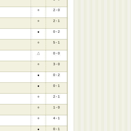
○
2 - 0
○
2 - 1
●
0 - 2
○
5 - 1
△
0 - 0
○
3 - 0
●
0 - 2
●
0 - 1
○
2 - 1
○
1 - 0
○
4 - 1
●
0 - 1