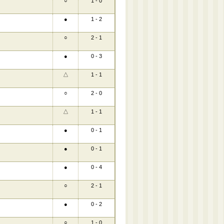
○
1 - 0
●
1 - 2
○
2 - 1
●
0 - 3
△
1 - 1
○
2 - 0
△
1 - 1
●
0 - 1
●
0 - 1
●
0 - 4
○
2 - 1
●
0 - 2
○
1 - 0