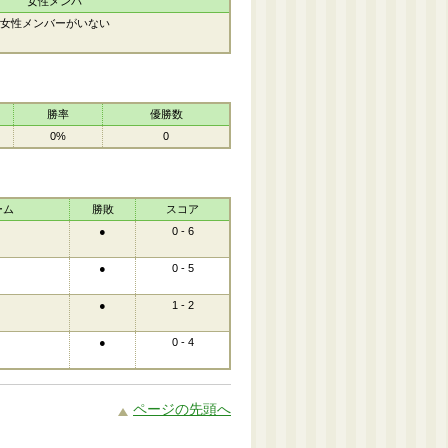
女性メンバ
女性メンバーがいない
勝率
優勝数
0%
0
ーム
勝敗
スコア
●
0 - 6
●
0 - 5
●
1 - 2
●
0 - 4
ページの先頭へ