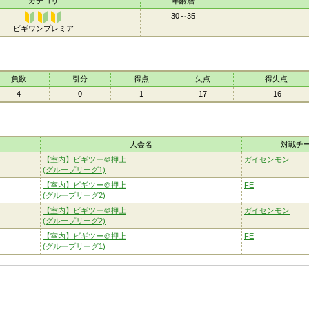
カテゴリ
年齢層
30～35
ビギワンプレミア
ビギワン
プレミア
負数
引分
得点
失点
得失点
4
0
1
17
-16
大会名
対戦チ
【室内】ビギツー＠押上
ガイセンモン
(グループリーグ1)
【室内】ビギツー＠押上
FE
(グループリーグ2)
【室内】ビギツー＠押上
ガイセンモン
(グループリーグ2)
【室内】ビギツー＠押上
FE
(グループリーグ1)