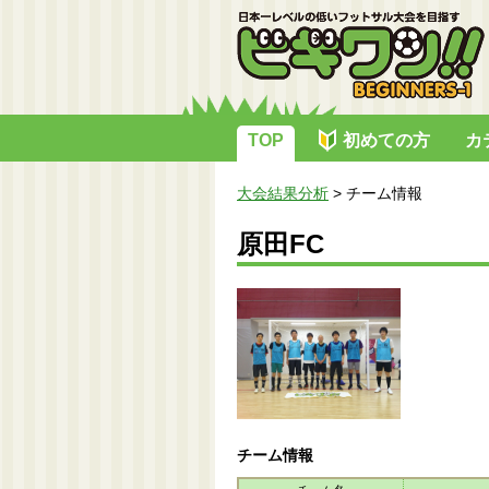
TOP
初めての方
カ
大会結果分析
>
チーム情報
原田FC
チーム情報