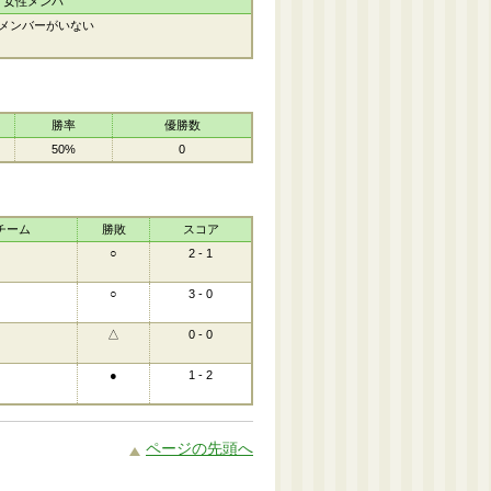
女性メンバ
メンバーがいない
勝率
優勝数
50%
0
チーム
勝敗
スコア
○
2 - 1
○
3 - 0
△
0 - 0
●
1 - 2
ページの先頭へ