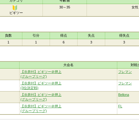
カテゴリ
年齢層
30～35
女性
ビギツー
ビギ
ツー
負数
引分
得点
失点
得失点
1
1
6
3
3
大会名
対戦
【冷房付】ビギツー＠押上
フレマン
(グループリーグ)
【冷房付】ビギツー＠押上
フレマン
(3位決定戦)
【冷房付】ビギツー＠押上
Bellona
(グループリーグ)
【冷房付】ビギツー＠押上
FL
(グループリーグ)