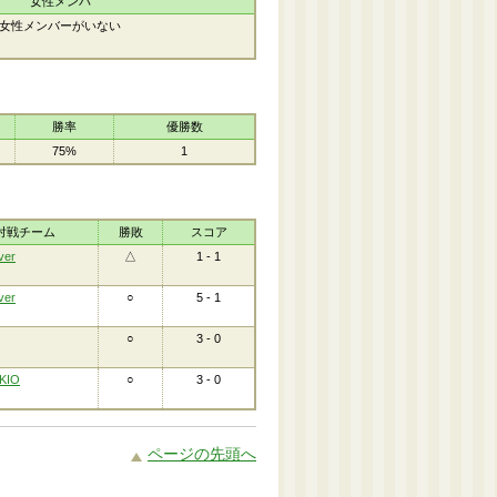
女性メンバ
女性メンバーがいない
勝率
優勝数
75%
1
対戦チーム
勝敗
スコア
ver
△
1 - 1
ver
○
5 - 1
○
3 - 0
OKIO
○
3 - 0
ページの先頭へ