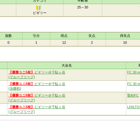
カテゴリ
年齢層
25～30
ビギツー
ビギ
ツー
負数
引分
得点
失点
得失点
0
1
12
2
10
大会名
【優勝ユニ5枚】
ビギツー＠千駄ヶ谷
FC 30 o
(グループリーグ)
【優勝ユニ5枚】
ビギツー＠千駄ヶ谷
FC 30 o
(決勝戦)
【優勝ユニ5枚】
ビギツー＠千駄ヶ谷
聖剣FC
(グループリーグ)
【優勝ユニ5枚】
ビギツー＠千駄ヶ谷
LIXILT
(グループリーグ)