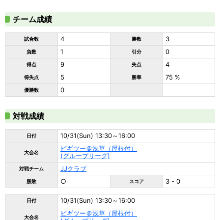
チーム成績
4
3
試合数
勝数
1
0
負数
引分
9
4
得点
失点
5
75 %
得失点
勝率
0
優勝数
対戦成績
10/31(Sun) 13:30～16:00
日付
ビギツー＠浅草（屋根付）
大会名
(グループリーグ)
JJクラブ
対戦チーム
○
3 - 0
勝敗
スコア
10/31(Sun) 13:30～16:00
日付
ビギツー＠浅草（屋根付）
大会名