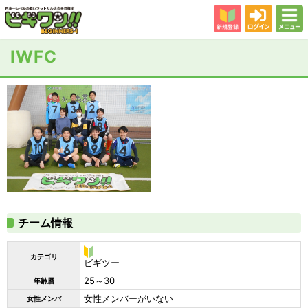
新規登録
ログイン
メニュー
初めての方
IWFC
カテゴリー
会場
大会結果
スタッフ紹介
よくある質問
参加者の声
チーム情報
カテゴリ
ビ
ビギツー
ギ
25～30
年齢層
ツ
ー
女性メンバーがいない
女性メンバ