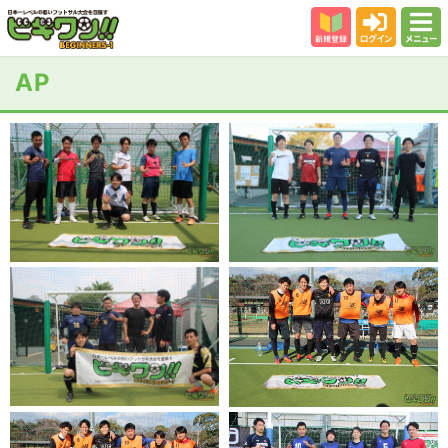
新規登録
ログイン
メニュー
初めての方
AP
カテゴリー
会場
大会結果
スタッフ紹介
よくある質問
参加者の声