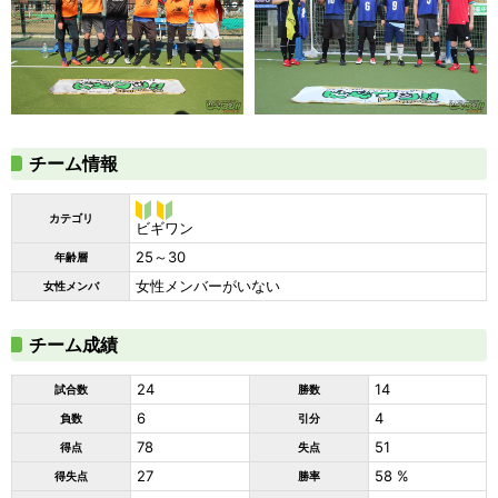
チーム情報
カテゴリ
ビギ
ビギワン
ワン
25～30
年齢層
女性メンバーがいない
女性メンバ
チーム成績
24
14
試合数
勝数
6
4
負数
引分
78
51
得点
失点
27
58 %
得失点
勝率