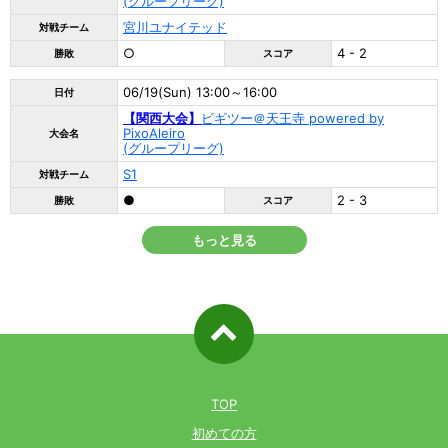
(グループリーグ)
宮川ユナイテッド
対戦チーム
○
4 - 2
勝敗
スコア
06/19(Sun) 13:00～16:00
日付
【関西大会】
ビギツー＠天王寺 powered by
PixoAleiro
大会名
(グループリーグ)
S1
対戦チーム
●
2 - 3
勝敗
スコア
もっと見る
ページ先
頭へ戻る
TOP
初めての方