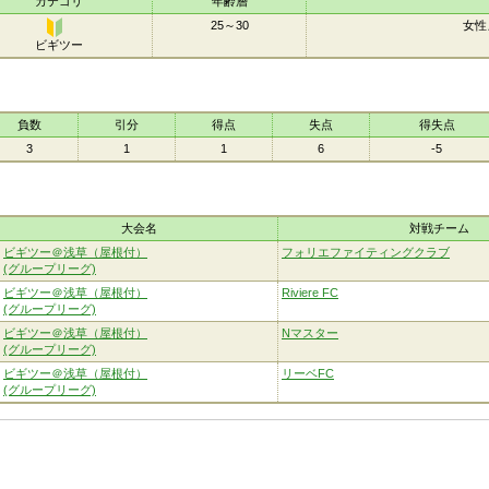
カテゴリ
年齢層
25～30
女性
ビギツー
ビギ
ツー
負数
引分
得点
失点
得失点
3
1
1
6
-5
大会名
対戦チーム
ビギツー＠浅草（屋根付）
フォリエファイティングクラブ
(グループリーグ)
ビギツー＠浅草（屋根付）
Riviere FC
(グループリーグ)
ビギツー＠浅草（屋根付）
Nマスター
(グループリーグ)
ビギツー＠浅草（屋根付）
リーベFC
(グループリーグ)