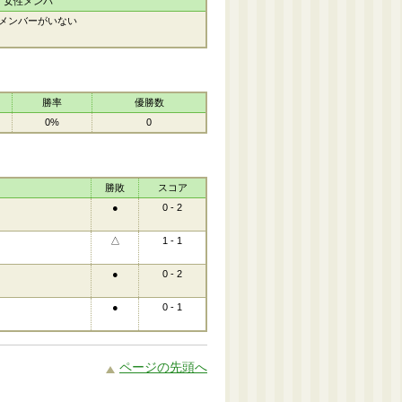
女性メンバ
メンバーがいない
勝率
優勝数
0%
0
勝敗
スコア
●
0 - 2
△
1 - 1
●
0 - 2
●
0 - 1
ページの先頭へ