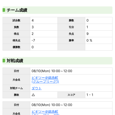
チーム成績
4
0
試合数
勝数
3
1
負数
引分
2
9
得点
失点
-7
0 %
得失点
勝率
0
優勝数
対戦成績
08/10(Mon) 10:00～12:00
日付
ビギツー＠錦糸町
大会名
(グループリーグ1)
ダウト
対戦チーム
△
1 - 1
勝敗
スコア
08/10(Mon) 10:00～12:00
日付
ビギツー＠錦糸町
大会名