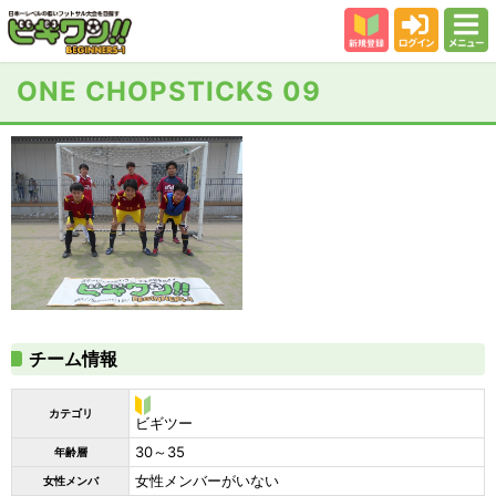
新規登録
ログイン
メニュー
初めての方
ONE CHOPSTICKS 09
カテゴリー
会場
大会結果
スタッフ紹介
よくある質問
参加者の声
チーム情報
カテゴリ
ビ
ビギツー
ギ
30～35
年齢層
ツ
ー
女性メンバーがいない
女性メンバ