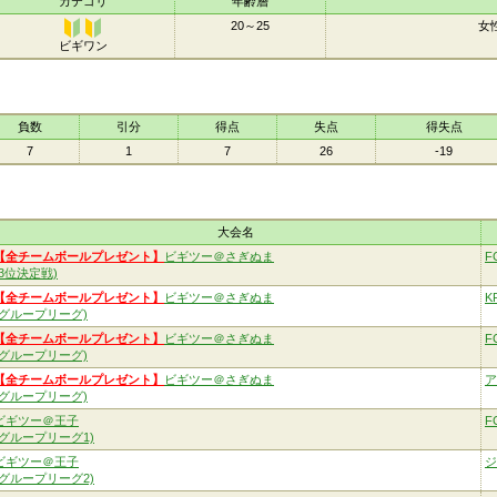
カテゴリ
年齢層
20～25
女
ビギワン
ビギワ
ン
負数
引分
得点
失点
得失点
7
1
7
26
-19
大会名
【全チームボールプレゼント】
ビギツー＠さぎぬま
F
(3位決定戦)
【全チームボールプレゼント】
ビギツー＠さぎぬま
K
(グループリーグ)
【全チームボールプレゼント】
ビギツー＠さぎぬま
F
(グループリーグ)
【全チームボールプレゼント】
ビギツー＠さぎぬま
ア
(グループリーグ)
ビギツー＠王子
F
(グループリーグ1)
ビギツー＠王子
ジ
(グループリーグ2)