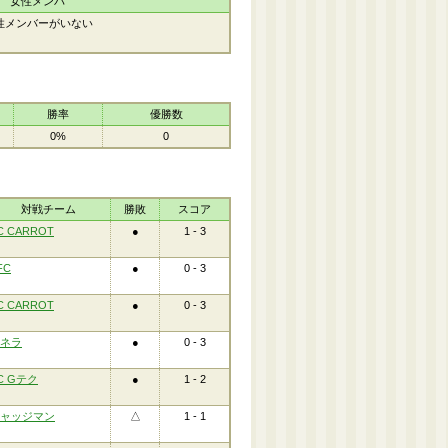
女性メンバ
性メンバーがいない
勝率
優勝数
0%
0
対戦チーム
勝敗
スコア
C CARROT
●
1 - 3
FC
●
0 - 3
C CARROT
●
0 - 3
ネラ
●
0 - 3
C Gテク
●
1 - 2
ャッジマン
△
1 - 1