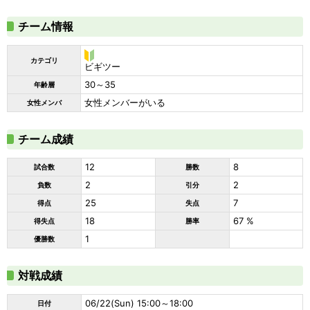
チーム情報
カテゴリ
ビ
ビギツー
ギ
30～35
年齢層
ツ
ー
女性メンバーがいる
女性メンバ
チーム成績
12
8
試合数
勝数
2
2
負数
引分
25
7
得点
失点
18
67 %
得失点
勝率
1
優勝数
対戦成績
06/22(Sun) 15:00～18:00
日付