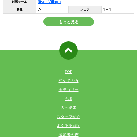
River Village
対戦チーム
△
1 - 1
勝敗
スコア
もっと見る
ページ先
頭へ戻る
TOP
初めての方
カテゴリー
会場
大会結果
スタッフ紹介
よくある質問
参加者の声