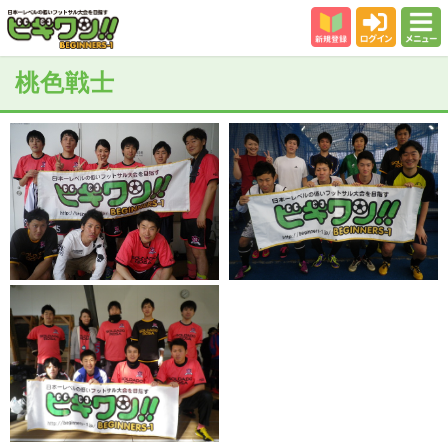
新規登録
ログイン
メニュー
初めての方
桃色戦士
カテゴリー
会場
大会結果
スタッフ紹介
よくある質問
参加者の声