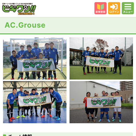
新規登録
ログイン
メニュー
初めての方
AC.Grouse
カテゴリー
会場
大会結果
スタッフ紹介
よくある質問
参加者の声