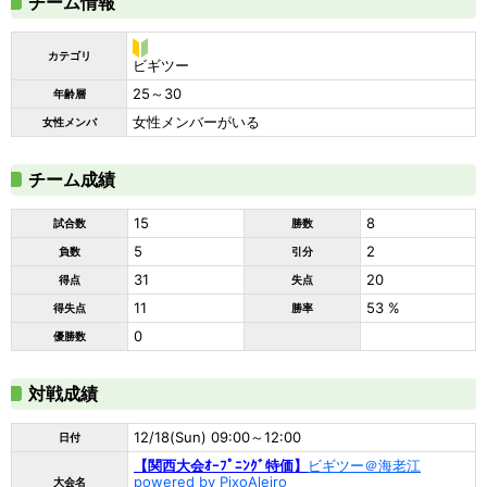
チーム情報
カテゴリ
ビ
ビギツー
ギ
25～30
年齢層
ツ
ー
女性メンバーがいる
女性メンバ
チーム成績
15
8
試合数
勝数
5
2
負数
引分
31
20
得点
失点
11
53 %
得失点
勝率
0
優勝数
対戦成績
12/18(Sun) 09:00～12:00
日付
【関西大会ｵｰﾌﾟﾆﾝｸﾞ特価】
ビギツー＠海老江
powered by PixoAleiro
大会名