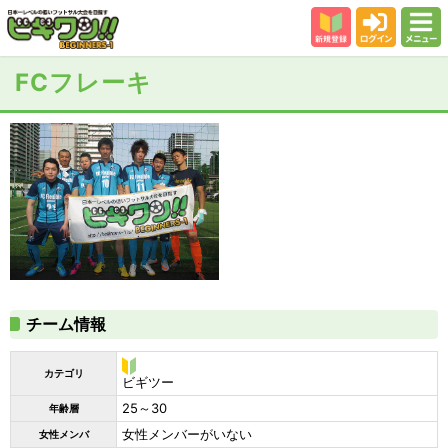
新規登録
ログイン
メニュー
初めての方
FCフレーキ
カテゴリー
会場
大会結果
スタッフ紹介
よくある質問
参加者の声
チーム情報
カテゴリ
ビ
ビギツー
ギ
25～30
年齢層
ツ
ー
女性メンバーがいない
女性メンバ