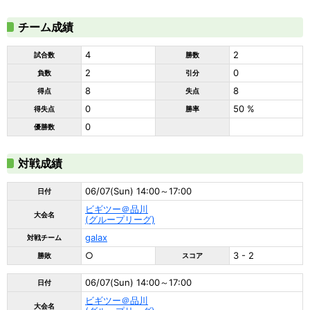
チーム成績
4
2
試合数
勝数
2
0
負数
引分
8
8
得点
失点
0
50 %
得失点
勝率
0
優勝数
対戦成績
06/07(Sun) 14:00～17:00
日付
ビギツー＠品川
大会名
(グループリーグ)
galax
対戦チーム
○
3 - 2
勝敗
スコア
06/07(Sun) 14:00～17:00
日付
ビギツー＠品川
大会名