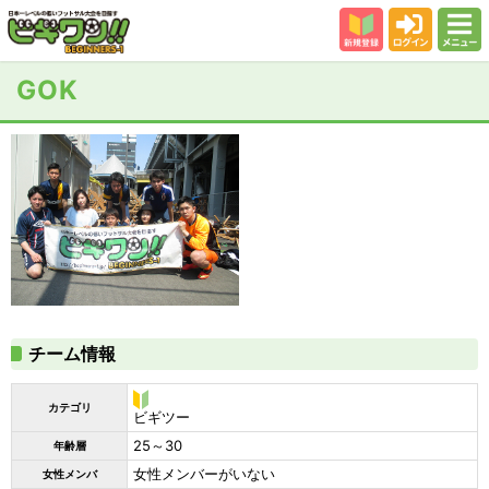
新規登録
ログイン
メニュー
初めての方
GOK
カテゴリー
会場
大会結果
スタッフ紹介
よくある質問
参加者の声
チーム情報
カテゴリ
ビ
ビギツー
ギ
25～30
年齢層
ツ
ー
女性メンバーがいない
女性メンバ