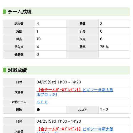
チーム成績
4
3
試合数
勝数
1
0
負数
引分
10
6
得点
失点
4
75 %
得失点
勝率
0
優勝数
対戦成績
04/25(Sat) 11:00～14:20
日付
【全チームﾎﾞｰﾙﾌﾟﾚｾﾞﾝﾄ】
ビギツー＠新大阪
大会名
(Bブロック)
ＳＦＯ
対戦チーム
●
1 - 3
勝敗
スコア
04/25(Sat) 11:00～14:20
日付
【全チームﾎﾞｰﾙﾌﾟﾚｾﾞﾝﾄ】
ビギツー＠新大阪
大会名