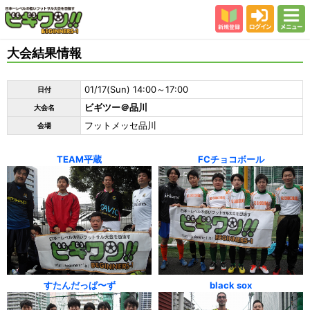
新規登録
ログイン
メニュー
初めての方
大会結果情報
カテゴリー
01/17(Sun) 14:00～17:00
日付
会場
ビギツー＠品川
大会名
大会結果
フットメッセ品川
会場
スタッフ紹介
TEAM平蔵
FCチョコボール
よくある質問
参加者の声
すたんだっぱ〜ず
black sox