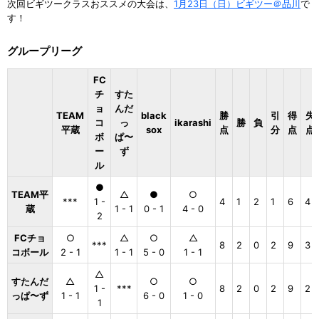
次回ビギツークラスおススメの大会は、
1月23日（日）ビギツー＠品川
で
す！
グループリーグ
FC
チ
すた
ョ
んだ
TEAM
black
勝
引
得
失
コ
っ
ikarashi
勝
負
平蔵
sox
点
分
点
点
ボ
ぱ〜
ー
ず
ル
●
TEAM平
△
●
○
***
1 -
4
1
2
1
6
4
蔵
1 - 1
0 - 1
4 - 0
2
FCチョ
○
△
○
△
***
8
2
0
2
9
3
コボール
2 - 1
1 - 1
5 - 0
1 - 1
△
すたんだ
△
○
○
1 -
***
8
2
0
2
9
2
っぱ〜ず
1 - 1
6 - 0
1 - 0
1