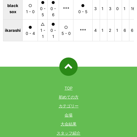
●
●
black
○
●
0 -
0 -
***
3
1
3
0
1
16
sox
1 - 0
0 - 5
5
6
△
●
●
○
ikarashi
1 -
0 -
***
4
1
2
1
6
6
0 - 4
5 - 0
1
1
ページ先
頭へ戻る
TOP
初めての方
カテゴリー
会場
大会結果
スタッフ紹介