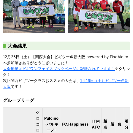
大会結果
12月26日（土）【関西大会】ビギツー＠新大阪 powered by PixoAleiro
へ参加頂きありがとうございました！
大会風景はビギワンフェイスブックページに記載されています！
←クリッ
ク！
次回関西ビギツークラスおススメの大会は、
1月16日（土）ビギツー＠新
大阪
です！
グループリーグ
ケ
ロ
Pulcino
ITM
勝
引
コ
ｰパルキ
FC.Happiness
勝
負
AFC
点
分
ロ
ーノｰ