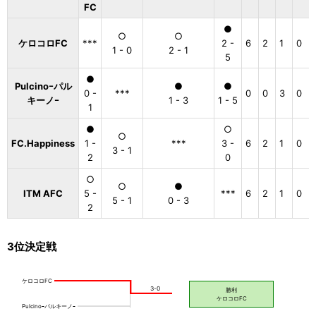
FC
●
○
○
ケロコロFC
***
2 -
6
2
1
0
1 - 0
2 - 1
5
●
Pulcinoｰパル
●
●
0 -
***
0
0
3
0
キーノｰ
1 - 3
1 - 5
1
●
○
○
FC.Happiness
1 -
***
3 -
6
2
1
0
3 - 1
2
0
○
○
●
ITM AFC
5 -
***
6
2
1
0
5 - 1
0 - 3
2
3位決定戦