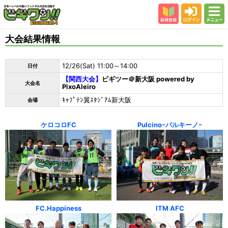
新規登録
ログイン
メニュー
初めての方
大会結果情報
カテゴリー
12/26(Sat) 11:00～14:00
日付
会場
【関西大会】
ビギツー＠新大阪 powered by
大会名
PixoAleiro
大会結果
ｷｬﾌﾟﾃﾝ翼ｽﾀｼﾞｱﾑ新大阪
会場
スタッフ紹介
よくある質問
ケロコロFC
Pulcinoｰパルキーノｰ
参加者の声
FC.Happiness
ITM AFC