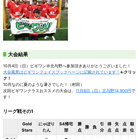
大会結果
10月4日（日）ビギワン＠北与野へ参加頂きありがとうございました！
大会風景はビギワンフェイスブックページに記載されています！
←クリッ
ク！
10月なのに夏のような暑さでした！（村田）
次回ビギワンクラスおススメの大会は、
11月8日（日）北与野14,900円
で
す！
リーグ戦その1
Gold
にゃぽり
S4帰宅
勝
引
得
失
点
順
勝
負
Stars
たん
部
点
分
点
点
差
位