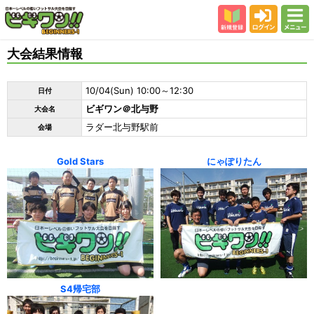
新規登録
ログイン
メニュー
初めての方
大会結果情報
カテゴリー
10/04(Sun) 10:00～12:30
日付
会場
ビギワン＠北与野
大会名
大会結果
ラダー北与野駅前
会場
スタッフ紹介
Gold Stars
にゃぽりたん
よくある質問
参加者の声
S4帰宅部