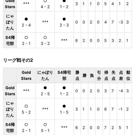
Gold
○
●
***
3
1
1
0
5
4
1
2
Stars
4 - 2
1 - 2
にゃ
●
●
ぽり
***
0
0
2
0
4
7
-3
3
2 - 4
2 - 3
たん
S4帰
○
○
***
6
2
0
0
5
3
2
1
宅部
2 - 1
3 - 2
リーグ戦その2
Gold
にゃぽり
S4帰宅
勝
引
得
失
点
順
勝
負
Stars
たん
部
点
分
点
点
差
位
Gold
●
●
***
0
0
2
0
3
7
-4
3
Stars
2 - 5
1 - 2
にゃ
○
●
ぽり
***
3
1
1
0
6
7
-1
2
5 - 2
1 - 5
たん
S4帰
○
○
***
6
2
0
0
7
2
5
1
宅部
2 - 1
5 - 1