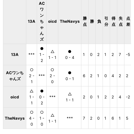
AC
ワ
ン
勝
引
得
失
点
13A
ち
oicd
TheNavys
勝
負
点
分
点
点
差
ゃ
ん
ズ
●
△
●
13A
***
1 -
1
0
2
1
2
7
-5
1 - 1
0 - 4
2
○
○
ACワンち
●
2 -
***
2 -
6
2
1
0
4
2
2
ゃんズ
0 - 1
1
0
△
●
△
oicd
1 -
0 -
***
2
0
1
2
2
4
-2
1 - 1
1
2
○
○
△
TheNavys
4 -
1 -
***
7
2
0
1
6
1
5
1 - 1
0
0