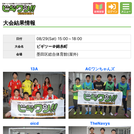
新規登録
ログイン
メニュー
初めての方
大会結果情報
カテゴリー
08/29(Sat) 15:00～18:00
日付
会場
ビギツー＠錦糸町
大会名
大会結果
墨田区総合体育館(屋外)
会場
スタッフ紹介
13A
ACワンちゃんズ
よくある質問
参加者の声
oicd
TheNavys