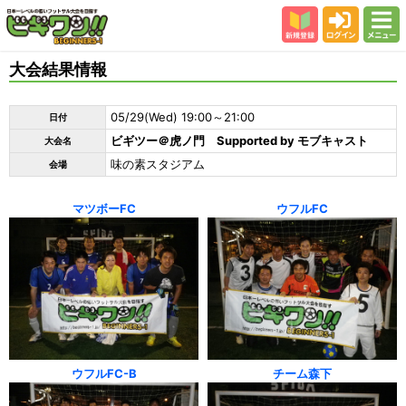
新規登録
ログイン
メニュー
初めての方
大会結果情報
カテゴリー
05/29(Wed) 19:00～21:00
日付
会場
ビギツー＠虎ノ門 Supported by モブキャスト
大会名
大会結果
味の素スタジアム
会場
スタッフ紹介
マツボーFC
ウフルFC
よくある質問
参加者の声
ウフルFC-B
チーム森下