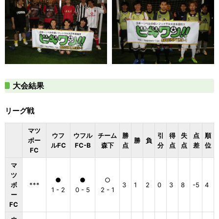
大会結果
リーグ戦
マツ
ウフ
ウフル
チーム
勝
引
得
失
点
順
ボー
勝
負
ルFC
FC-B
森下
点
分
点
点
差
位
FC
マ
ツ
●
●
○
ボ
***
3
1
2
0
3
8
-5
4
1 - 2
0 - 5
2 - 1
ー
FC