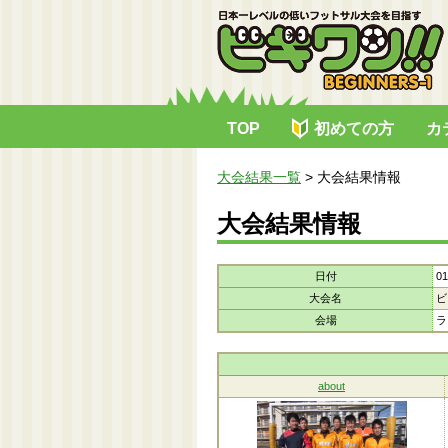
TOP
初めての方
カ
大会結果一覧
>
大会結果情報
大会結果情報
日付
01
大会名
ビ
会場
ラ
about