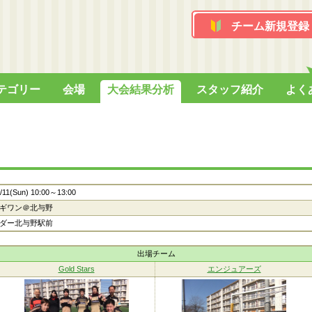
チーム新規登録
テゴリー
会場
大会結果分析
スタッフ紹介
よく
/11(Sun) 10:00～13:00
ギワン＠北与野
ダー北与野駅前
出場チーム
Gold Stars
エンジュアーズ