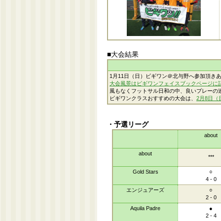
■大会結果
1月11日（日）ビギワン＠北与野へ参加頂き
大会風景はビギワンフェイスブックページに
風もなくフットサル日和の中、良いプレーの
ビギワンクラスおすすめの大会は、
2月8日（日
・予選リーグ
about
about
***
Gold Stars
○
4 - 0
エンジュアーズ
○
2 - 0
Aquila Padre
●
2 - 4