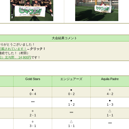
大会結果コメント
ありがとうございました！
記載されています！
←クリック！
連続でした！（村田）
）北与野、 14,900円
です！
Gold Stars
エンジュアーズ
Aquila Padre
●
●
○
0 - 4
0 - 2
4 - 2
●
●
***
1 - 2
1 - 3
○
△
***
2 - 1
1 - 1
○
△
***
3 - 1
1 - 1