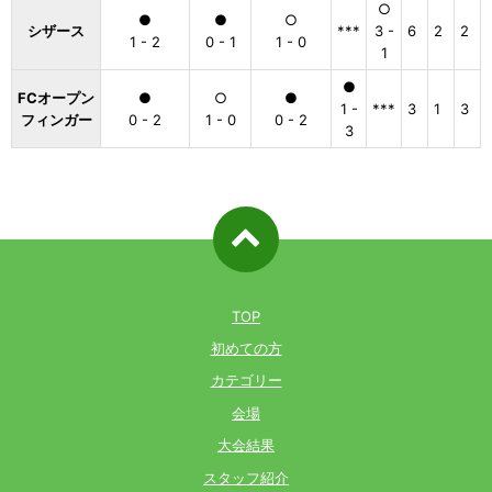
○
●
●
○
シザース
***
3 -
6
2
2
1 - 2
0 - 1
1 - 0
1
●
FCオープン
●
○
●
1 -
***
3
1
3
フィンガー
0 - 2
1 - 0
0 - 2
3
ページ先
頭へ戻る
TOP
初めての方
カテゴリー
会場
大会結果
スタッフ紹介