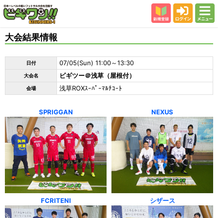
新規登録
ログイン
メニュー
初めての方
大会結果情報
カテゴリー
07/05(Sun) 11:00～13:30
日付
会場
ビギツー＠浅草（屋根付）
大会名
大会結果
浅草ROXｽｰﾊﾟｰﾏﾙﾁｺｰﾄ
会場
スタッフ紹介
SPRIGGAN
NEXUS
よくある質問
参加者の声
FCRITENI
シザース