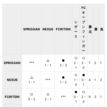
FC
オ
ー
シ
プ
ザ
ン
勝
SPRIGGAN
NEXUS
FCRITENI
勝
負
ー
フ
点
ス
ィ
ン
ガ
ー
○
○
△
●
SPRIGGAN
***
2 -
2 -
7
2
1
1 - 1
2 - 3
1
0
○
●
△
●
NEXUS
***
1 -
0 -
4
1
2
1 - 1
1 - 2
0
1
●
○
○
○
FCRITENI
***
0 -
2 -
9
3
1
3 - 2
2 - 1
1
0