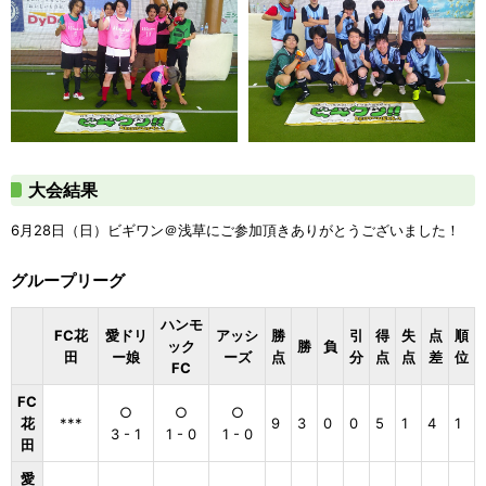
大会結果
6月28日（日）ビギワン＠浅草にご参加頂きありがとうございました！
グループリーグ
ハンモ
FC花
愛ドリ
アッシ
勝
引
得
失
点
順
ック
勝
負
田
ー娘
ーズ
点
分
点
点
差
位
FC
FC
○
○
○
花
***
9
3
0
0
5
1
4
1
3 - 1
1 - 0
1 - 0
田
愛