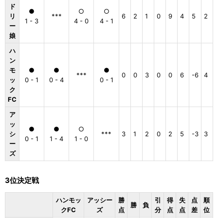
ド
●
○
○
リ
***
6
2
1
0
9
4
5
2
1 - 3
4 - 0
4 - 1
ー
娘
ハ
ン
モ
●
●
●
***
0
0
3
0
0
6
-6
4
ッ
0 - 1
0 - 4
0 - 1
ク
FC
ア
ッ
●
●
○
シ
***
3
1
2
0
2
5
-3
3
0 - 1
1 - 4
1 - 0
ー
ズ
3位決定戦
ハンモッ
アッシー
勝
引
得
失
点
順
勝
負
クFC
ズ
点
分
点
点
差
位