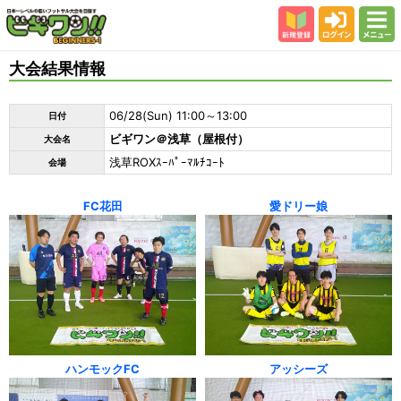
新規登録
ログイン
メニュー
初めての方
大会結果情報
カテゴリー
06/28(Sun) 11:00～13:00
日付
会場
ビギワン＠浅草（屋根付）
大会名
大会結果
浅草ROXｽｰﾊﾟｰﾏﾙﾁｺｰﾄ
会場
スタッフ紹介
FC花田
愛ドリー娘
よくある質問
参加者の声
ハンモックFC
アッシーズ