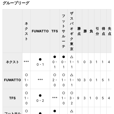
グループリーグ
ザ
フ
ス
ッ
ネ
パ
ト
ク
オ
勝
引
得
失
FUWATTO
TFS
サ
勝
負
ス
ギ
点
分
点
点
ル
ト
ク
ー
東
テ
京
●
●
△
●
ネクスト
***
0 -
0 -
1 -
1
0
3
1
1
4
0 - 1
1
1
1
○
○
○
△
FUWATTO
1 -
***
2 -
1 -
1 -
10
3
0
1
5
1
0
0
0
1
○
○
○
●
TFS
1 -
***
1 -
3 -
9
3
1
0
5
4
0 - 2
0
0
2
○
●
△
フットサル
●