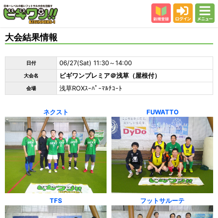
新規登録
ログイン
メニュー
初めての方
大会結果情報
カテゴリー
06/27(Sat) 11:30～14:00
日付
会場
ビギワンプレミア＠浅草（屋根付）
大会名
大会結果
浅草ROXｽｰﾊﾟｰﾏﾙﾁｺｰﾄ
会場
スタッフ紹介
ネクスト
FUWATTO
よくある質問
参加者の声
TFS
フットサルーテ