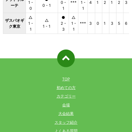
1 -
0 -
***
1 -
4
1
2
1
2
3
ーテ
0 - 1
0
1
1
△
●
△
ザスパオギ
△
1 -
2 -
1 -
***
3
0
1
3
5
6
ク東京
1 - 1
1
3
1
ページ先
頭へ戻る
TOP
初めての方
カテゴリー
会場
大会結果
スタッフ紹介
よくある質問