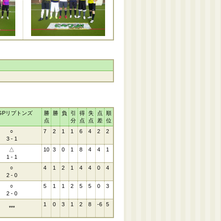
WGPリプトンズ
勝
勝
負
引
得
失
点
順
点
分
点
点
差
位
○
7
2
1
1
6
4
2
2
3 - 1
△
10
3
0
1
8
4
4
1
1 - 1
○
4
1
2
1
4
4
0
4
2 - 0
○
5
1
1
2
5
5
0
3
2 - 0
1
0
3
1
2
8
-6
5
***