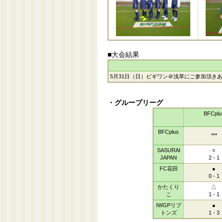
■大会結果
5月31日（日）ビギワン＠浅草にご参加頂き
・グループリーグ
BFCplu
BFCplus
***
SASURAI
○
JAPAN
2 - 1
FC花田
●
0 - 1
かたくり
△
こ
1 - 1
IWGPリプ
●
トンズ
1 - 3