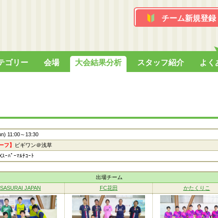
チーム新規登録
テゴリー
会場
大会結果分析
スタッフ紹介
よく
un) 11:00～13:30
ーフ】
ビギワン＠浅草
ｰﾊﾟｰﾏﾙﾁｺｰﾄ
出場チーム
SASURAI JAPAN
FC花田
かたくりこ