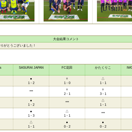
大会結果コメント
ありがとうございました！
s
SASURAI JAPAN
FC花田
かたくりこ
I
●
○
△
1 - 2
1 - 0
1 - 1
○
○
***
2 - 1
3 - 1
●
△
***
1 - 2
1 - 1
●
△
***
1 - 3
1 - 1
△
●
●
1 - 1
0 - 2
0 - 2