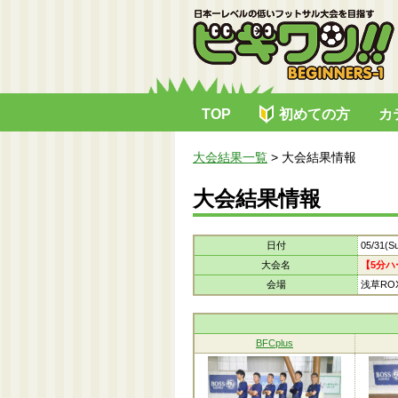
TOP
初めての方
カ
大会結果一覧
>
大会結果情報
大会結果情報
日付
05/31(S
大会名
【5分ハ
会場
浅草ROXｽ
BFCplus