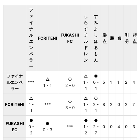
フ
ァ
し
す
イ
ら
み
ナ
す
よ
ル
FUKASHI
チ
し
勝
引
得
FCRITENI
勝
負
エ
FC
ル
ほ
点
分
点
ン
ド
る
ペ
レ
も
ラ
ン
ん
ー
ファイナ
△
●
△
○
ルエンペ
***
1 -
0 -
5
1
1
2
4
1 - 1
2 - 0
ラー
1
1
△
△
○
○
FCRITENI
1 -
***
1 -
2 -
8
2
0
2
7
3 - 0
1
1
1
●
●
●
FUKASHI
●
0 -
***
1 -
2 -
0
0
4
0
3
FC
0 - 3
2
2
7