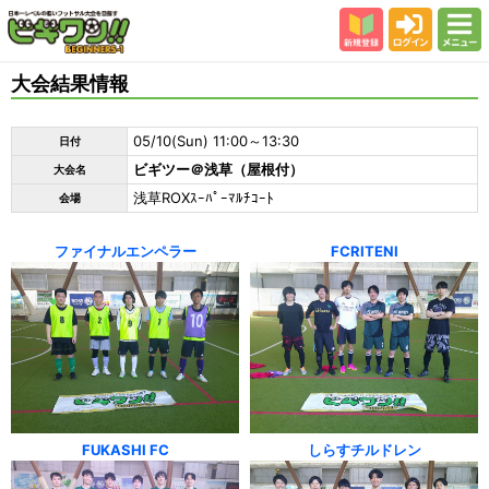
新規登録
ログイン
メニュー
初めての方
大会結果情報
カテゴリー
05/10(Sun) 11:00～13:30
日付
会場
ビギツー＠浅草（屋根付）
大会名
大会結果
浅草ROXｽｰﾊﾟｰﾏﾙﾁｺｰﾄ
会場
スタッフ紹介
ファイナルエンペラー
FCRITENI
よくある質問
参加者の声
FUKASHI FC
しらすチルドレン