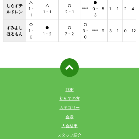
△
●
しらすチ
△
○
1 -
***
0 -
5
1
1
2
4
ルドレン
1 - 1
2 - 1
1
3
○
○
すみよし
●
○
1 -
3 -
***
9
3
1
0
12
ほるもん
1 - 2
7 - 2
0
0
ページ先
頭へ戻る
TOP
初めての方
カテゴリー
会場
大会結果
スタッフ紹介