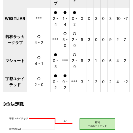
ド
ブ
●
●
●
WESTLIAR
***
2 -
1 -
0 -
0
0
3
0
3
10
-7
4
4
2
○
○
若林サッカ
○
***
3 -
2 -
9
3
0
0
9
2
7
1
ークラブ
4 - 2
0
0
●
○
○
マシュート
0 -
***
2 -
6
2
1
0
6
4
2
4 - 1
3
0
●
●
宇都ユナイ
○
0 -
0 -
***
3
1
2
0
2
4
-2
テッド
2 - 0
2
2
3位決定戦