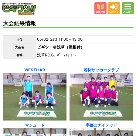
新規登録
ログイン
メニュー
初めての方
大会結果情報
カテゴリー
05/02(Sat) 11:00～13:00
日付
会場
ビギツー＠浅草（屋根付）
大会名
大会結果
浅草ROXｽｰﾊﾟｰﾏﾙﾁｺｰﾄ
会場
スタッフ紹介
WESTLIAR
若林サッカークラブ
よくある質問
参加者の声
マシュート
宇都ユナイテッド