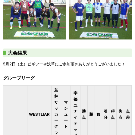
大会結果
5月2日（土）ビギツー＠浅草にご参加頂きありがとうございました！
グループリーグ
若
宇
林
都
サ
マ
ユ
ッ
シ
ナ
勝
引
得
失
点
WESTLIAR
カ
ュ
勝
負
イ
点
分
点
点
差
ー
ー
テ
ク
ト
ッ
ラ