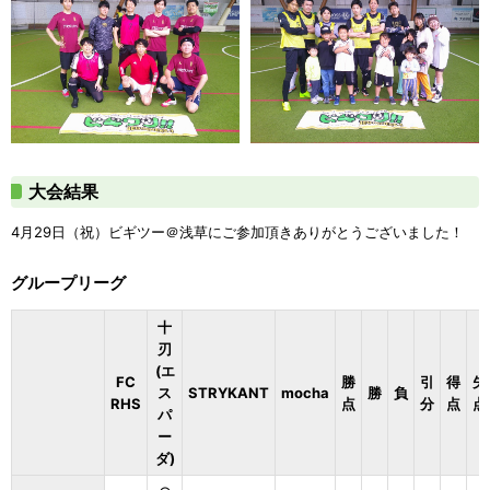
大会結果
4月29日（祝）ビギツー＠浅草にご参加頂きありがとうございました！
グループリーグ
十
刃
(エ
FC
勝
引
得
失
ス
STRYKANT
mocha
勝
負
RHS
点
分
点
点
パ
ー
ダ)