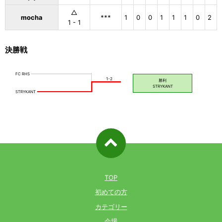
△
mocha
***
1
0
0
1
1
1
0
2
1 - 1
決勝戦
ページ先
頭へ戻る
TOP
初めての方
カテゴリー
会場