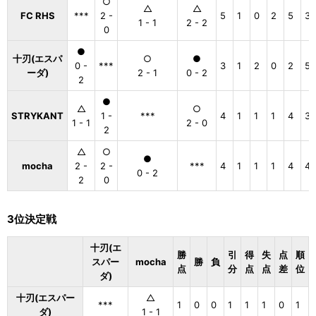
○
△
△
FC RHS
***
2 -
5
1
0
2
5
3
1 - 1
2 - 2
0
●
十刃(エスパ
○
●
0 -
***
3
1
2
0
2
5
ーダ)
2 - 1
0 - 2
2
●
△
○
STRYKANT
1 -
***
4
1
1
1
4
3
1 - 1
2 - 0
2
△
○
●
mocha
2 -
2 -
***
4
1
1
1
4
4
0 - 2
2
0
3位決定戦
十刃(エ
勝
引
得
失
点
順
スパー
mocha
勝
負
点
分
点
点
差
位
ダ)
十刃(エスパー
△
***
1
0
0
1
1
1
0
1
ダ)
1 - 1