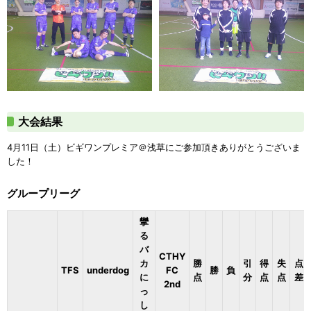
大会結果
4月11日（土）ビギワンプレミア＠浅草にご参加頂きありがとうございま
した！
グループリーグ
攣
る
バ
CTHY
カ
勝
引
得
失
点
TFS
underdog
FC
勝
負
に
点
分
点
点
差
2nd
っ
し