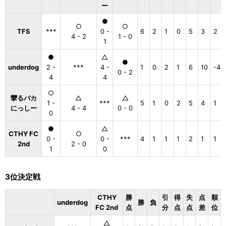
ー
●
○
○
TFS
***
0 -
6
2
1
0
5
3
2
4 - 2
1 - 0
1
●
△
●
underdog
2 -
***
4 -
1
0
2
1
6
10
-4
0 - 2
4
4
○
攣るバカ
△
△
1 -
***
5
1
0
2
5
4
1
にっしー
4 - 4
0 - 0
0
●
△
CTHY FC
○
0 -
0 -
***
4
1
1
1
2
1
1
2nd
2 - 0
1
0
3位決定戦
CTHY
勝
引
得
失
点
順
underdog
勝
負
FC 2nd
点
分
点
点
差
位
△