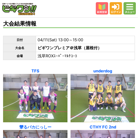
新規登録
ログイン
メニュー
初めての方
大会結果情報
カテゴリー
04/11(Sat) 13:00～15:00
日付
会場
ビギワンプレミア＠浅草（屋根付）
大会名
大会結果
浅草ROXｽｰﾊﾟｰﾏﾙﾁｺｰﾄ
会場
スタッフ紹介
TFS
underdog
よくある質問
参加者の声
攣るバカにっしー
CTHY FC 2nd