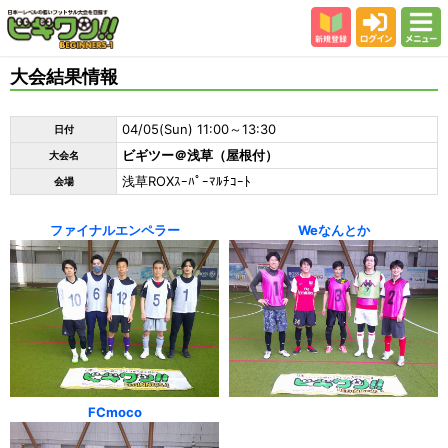
新規登録
ログイン
メニュー
初めての方
大会結果情報
カテゴリー
04/05(Sun) 11:00～13:30
日付
会場
ビギツー＠浅草（屋根付）
大会名
大会結果
浅草ROXｽｰﾊﾟｰﾏﾙﾁｺｰﾄ
会場
スタッフ紹介
ファイナルエンペラー
Weなんとか
よくある質問
参加者の声
FCmoco