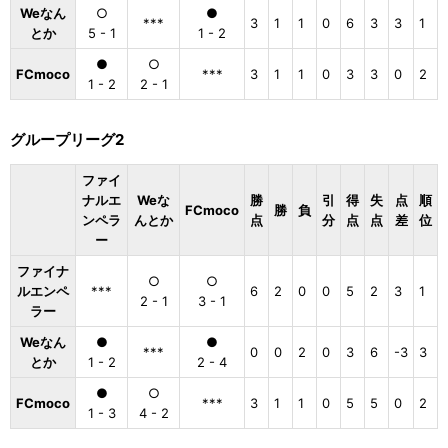
Weなん
○
●
***
3
1
1
0
6
3
3
1
とか
5 - 1
1 - 2
●
○
FCmoco
***
3
1
1
0
3
3
0
2
1 - 2
2 - 1
グループリーグ2
ファイ
ナルエ
Weな
勝
引
得
失
点
順
FCmoco
勝
負
ンペラ
んとか
点
分
点
点
差
位
ー
ファイナ
○
○
ルエンペ
***
6
2
0
0
5
2
3
1
2 - 1
3 - 1
ラー
Weなん
●
●
***
0
0
2
0
3
6
-3
3
とか
1 - 2
2 - 4
●
○
FCmoco
***
3
1
1
0
5
5
0
2
1 - 3
4 - 2