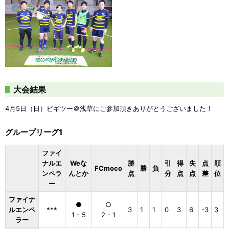
大会結果
4月5日（日）ビギツー＠浅草にご参加頂きありがとうございました！
グループリーグ1
ファイ
ナルエ
Weな
勝
引
得
失
点
順
FCmoco
勝
負
ンペラ
んとか
点
分
点
点
差
位
ー
ファイナ
●
○
ルエンペ
***
3
1
1
0
3
6
-3
3
1 - 5
2 - 1
ラー