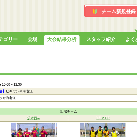
チーム新規登録
テゴリー
会場
大会結果分析
スタッフ紹介
よく
t) 10:00～12:30
会】
ビギワン＠海老江
ッセ海老江
出場チーム
茨木西∞
J.E.M FC