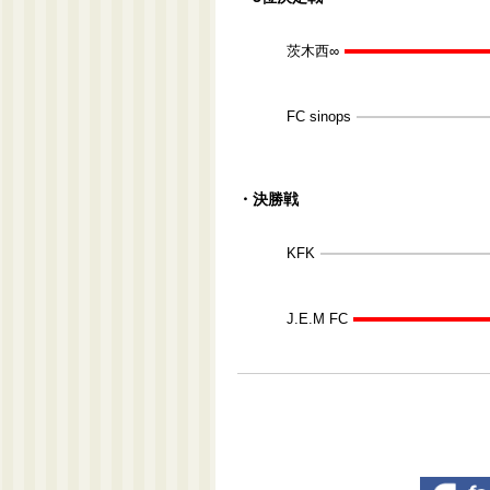
茨木西∞
FC sinops
・決勝戦
KFK
J.E.M FC