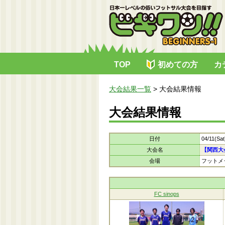
TOP
初めての方
カ
大会結果一覧
>
大会結果情報
大会結果情報
日付
04/11(Sa
大会名
【関西大
会場
フットメ
FC sinops