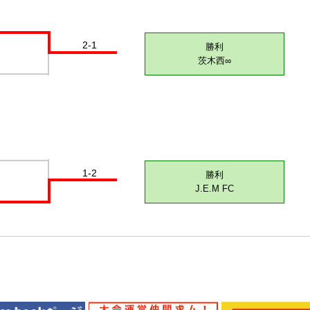
2-1
勝利
茨木西∞
1-2
勝利
J.E.M FC