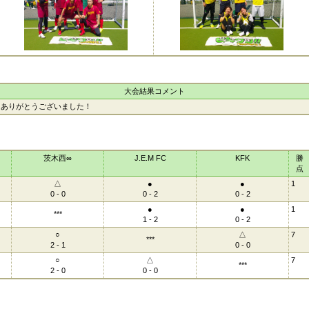
大会結果コメント
きありがとうございました！
茨木西∞
J.E.M FC
KFK
勝
点
△
●
●
1
0 - 0
0 - 2
0 - 2
●
●
1
***
1 - 2
0 - 2
○
△
7
***
2 - 1
0 - 0
○
△
7
***
2 - 0
0 - 0