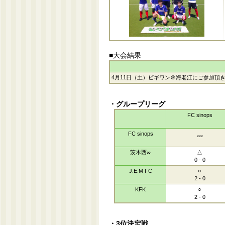
■大会結果
4月11日（土）ビギワン＠海老江にご参加頂
・グループリーグ
FC sinops
FC sinops
***
茨木西∞
△
0 - 0
J.E.M FC
○
2 - 0
KFK
○
2 - 0
・3位決定戦