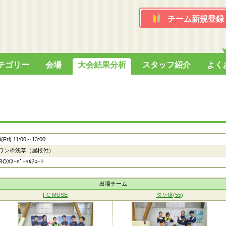
チーム新規登録
テゴリー
会場
大会結果分析
スタッフ紹介
よく
0(Fri) 11:00～13:00
ワン＠浅草（屋根付）
OXｽｰﾊﾟｰﾏﾙﾁｺｰﾄ
出場チーム
FC MUSE
タケ猿(55)