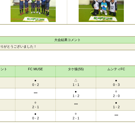
大会結果コメント
ありがとうございました！
レント
FC MUSE
タケ猿(55)
ムンティFC
●
△
●
0 - 2
1 - 1
0 - 3
●
○
***
1 - 2
2 - 0
○
●
***
2 - 1
1 - 2
●
○
***
0 - 2
2 - 1