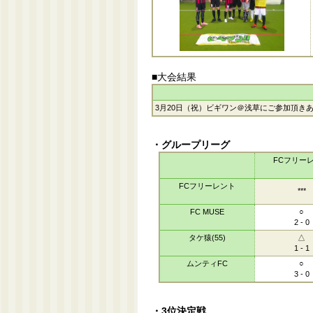
■大会結果
3月20日（祝）ビギワン＠浅草にご参加頂き
・グループリーグ
FCフリー
FCフリーレント
***
FC MUSE
○
2 - 0
タケ猿(55)
△
1 - 1
ムンティFC
○
3 - 0
・3位決定戦