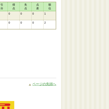
引
得
失
点
順
分
点
点
差
位
0
0
0
1
0
0
0
2
ページの先頭へ