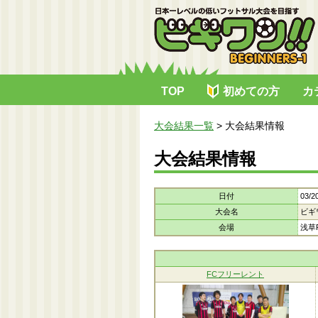
TOP
初めての方
カ
大会結果一覧
>
大会結果情報
大会結果情報
日付
03/2
大会名
ビギ
会場
浅草R
FCフリーレント