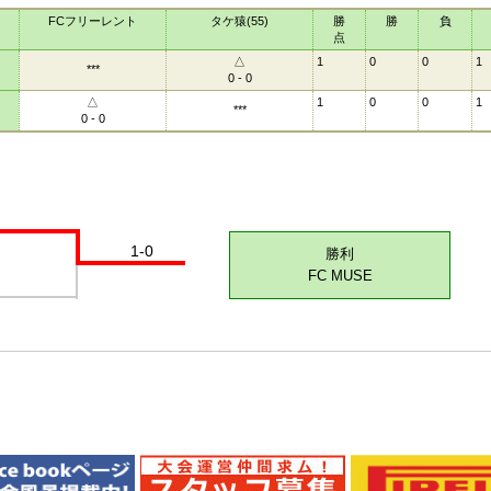
FCフリーレント
タケ猿(55)
勝
勝
負
点
△
1
0
0
1
***
0 - 0
△
1
0
0
1
***
0 - 0
1-0
勝利
FC MUSE