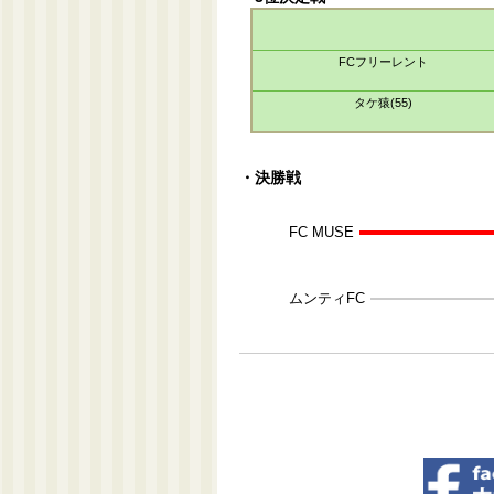
FCフリーレント
タケ猿(55)
・決勝戦
FC MUSE
ムンティFC