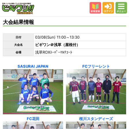
新規登録
ログイン
メニュー
初めての方
大会結果情報
カテゴリー
03/08(Sun) 11:00～13:30
日付
会場
ビギワン＠浅草（屋根付）
大会名
大会結果
浅草ROXｽｰﾊﾟｰﾏﾙﾁｺｰﾄ
会場
スタッフ紹介
SASURAI JAPAN
FCフリーレント
よくある質問
参加者の声
FC花田
桜川スタンディーズ