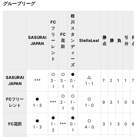
グループリーグ
桜
FC
川
フ
ス
リ
FC
タ
SASURAI
勝
引
得
ー
花
ン
StellaLeal
勝
負
JAPAN
点
分
点
レ
田
デ
ン
ィ
ト
ー
ズ
○
○
●
SASURAI
△
***
3 -
3 -
0 -
7
2
1
1
7
JAPAN
1 - 1
1
1
1
○
○
FCフリー
●
○
***
2 -
1 -
9
3
1
0
5
レント
1 - 3
1 - 0
1
0
●
●
●
○
FC花田
1 -
***
0 -
3
1
3
0
6
1 - 3
4 - 0
2
1