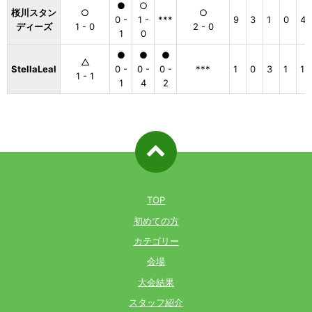
●
○
桜川スタン
○
○
0 -
1 -
***
9
3
1
0
4
ディーズ
1 - 0
2 - 0
1
0
●
●
●
△
StellaLeal
0 -
0 -
0 -
***
1
0
3
1
1
1 - 1
1
4
2
ページ先
頭へ戻る
TOP
初めての方
カテゴリー
会場
大会結果
スタッフ紹介