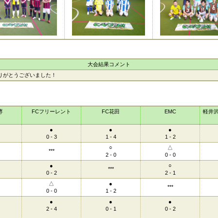
大会結果コメント
りがとうございました！
専
FCフリーレント
FC花田
EMC
軽井
●
●
●
0 - 3
1 - 4
1 - 2
○
△
***
2 - 0
0 - 0
●
○
***
0 - 2
2 - 1
△
●
***
0 - 0
1 - 2
●
●
●
2 - 4
0 - 1
0 - 2