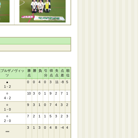
沢ブルザノヴィッ
勝
勝
負
引
得
失
点
順
ツ
点
分
点
点
差
位
●
0
0
4
0
3
11
-8
5
1 - 2
○
10
3
0
1
9
2
7
1
4 - 2
○
9
3
1
0
7
4
3
2
1 - 0
○
7
2
1
1
5
3
2
3
2 - 0
3
1
3
0
4
8
-4
4
***