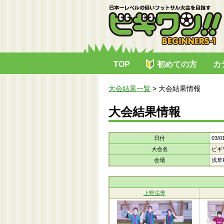
TOP
初めての方
カ
大会結果一覧
>
大会結果情報
大会結果情報
日付
03/0
大会名
ビギ
会場
浅草R
上野法専