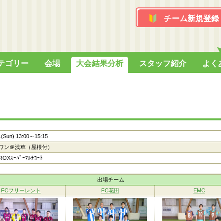
チーム新規登録
テゴリー
会場
大会結果分析
スタッフ紹介
よく
1(Sun) 13:00～15:15
ワン＠浅草（屋根付）
OXｽｰﾊﾟｰﾏﾙﾁｺｰﾄ
出場チーム
FCフリーレント
FC花田
EMC