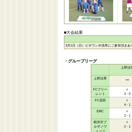
■大会結果
3月1日（日）ビギワン＠浅草にご参加頂きあ
・グループリーグ
上野法
上野法専
***
FCフリー
○
レント
3 - 0
FC花田
○
4 - 1
EMC
○
2 - 1
軽井沢ブ
○
ルザノヴ
2 - 1
ィッツ