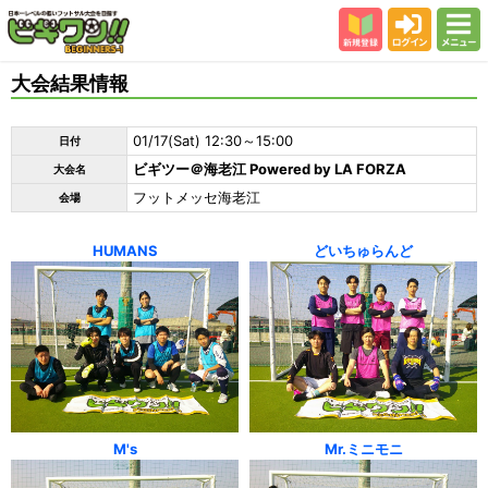
新規登録
ログイン
メニュー
初めての方
大会結果情報
カテゴリー
01/17(Sat) 12:30～15:00
日付
会場
ビギツー＠海老江 Powered by LA FORZA
大会名
大会結果
フットメッセ海老江
会場
スタッフ紹介
HUMANS
どいちゅらんど
よくある質問
参加者の声
M's
Mr.ミニモニ