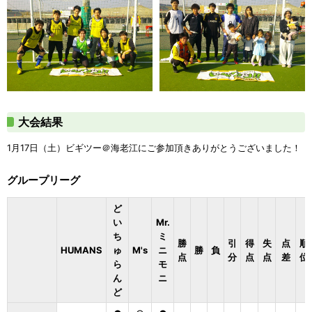
大会結果
1月17日（土）ビギツー＠海老江にご参加頂きありがとうございました！
グループリーグ
ど
い
Mr.
ち
ミ
勝
引
得
失
点
順
HUMANS
ゅ
M's
ニ
勝
負
点
分
点
点
差
位
ら
モ
ん
ニ
ど