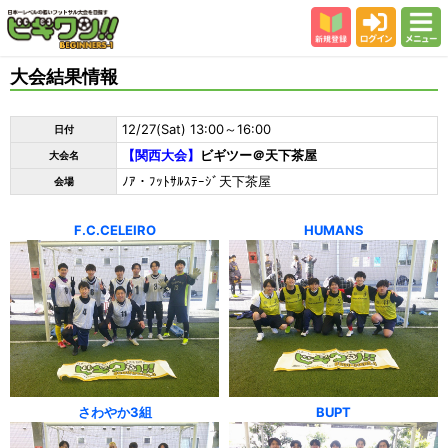
新規登録
ログイン
メニュー
初めての方
大会結果情報
カテゴリー
12/27(Sat) 13:00～16:00
日付
会場
【関西大会】
ビギツー＠天下茶屋
大会名
大会結果
ﾉｱ・ﾌｯﾄｻﾙｽﾃｰｼﾞ天下茶屋
会場
スタッフ紹介
F.C.CELEIRO
HUMANS
よくある質問
参加者の声
さわやか3組
BUPT