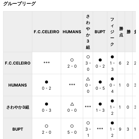
グループリーグ
さ
フ
わ
ィ
や
勝
F.C.CELEIRO
HUMANS
BUPT
ジ
勝
負
か
点
ー
3
ク
組
○
●
○
●
F.C.CELEIRO
***
3 -
1 -
6
2
2
2 - 0
0 - 2
0
3
△
●
●
●
HUMANS
***
0 -
0 -
1
0
3
0 - 2
0 - 5
0
4
●
●
△
●
さわやか3組
***
1 -
1
0
3
0 - 3
0 - 0
1 - 3
2
○
●
○
○
BUPT
3 -
***
1 -
9
3
1
2 - 0
5 - 0
1
2