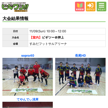
新規登録
ログイン
メニュー
初めての方
大会結果情報
カテゴリー
11/09(Sun) 10:00～12:00
日付
会場
【室内】
ビギツー＠押上
大会名
大会結果
すみだフットサルアリーナ
会場
スタッフ紹介
sopra40
長尾HD
よくある質問
参加者の声
てやんでぃ浅草