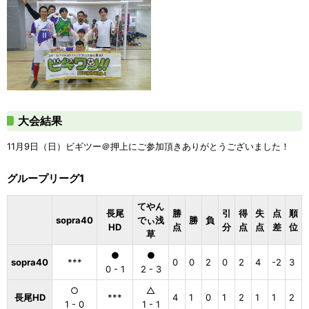
大会結果
11月9日（日）ビギツー＠押上にご参加頂きありがとうございました！
グループリーグ1
てやん
長尾
勝
引
得
失
点
順
sopra40
でぃ浅
勝
負
HD
点
分
点
点
差
位
草
●
●
sopra40
***
0
0
2
0
2
4
-2
3
0 - 1
2 - 3
○
△
長尾HD
***
4
1
0
1
2
1
1
2
1 - 0
1 - 1