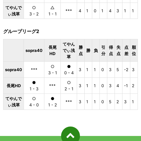
てやんで
○
△
***
4
1
0
1
4
3
1
1
ぃ浅草
3 - 2
1 - 1
グループリーグ2
てやん
長尾
勝
引
得
失
点
順
sopra40
でぃ浅
勝
負
HD
点
分
点
点
差
位
草
○
●
sopra40
***
3
1
1
0
3
5
-2
3
3 - 1
0 - 4
●
○
長尾HD
***
3
1
1
0
3
4
-1
2
1 - 3
2 - 1
てやんで
○
●
***
3
1
1
0
5
2
3
1
ぃ浅草
4 - 0
1 - 2