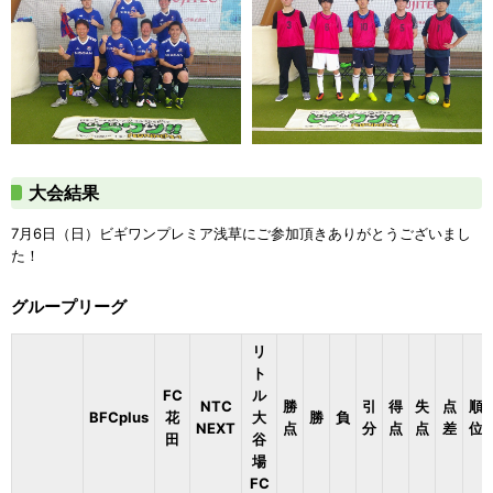
大会結果
7月6日（日）ビギワンプレミア浅草にご参加頂きありがとうございまし
た！
グループリーグ
リ
ト
FC
ル
NTC
勝
引
得
失
点
順
BFCplus
花
大
勝
負
NEXT
点
分
点
点
差
位
田
谷
場
FC