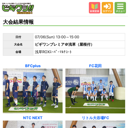
新規登録
ログイン
メニュー
初めての方
大会結果情報
カテゴリー
07/06(Sun) 13:00～15:00
日付
会場
ビギワンプレミア＠浅草（屋根付）
大会名
大会結果
浅草ROXｽｰﾊﾟｰﾏﾙﾁｺｰﾄ
会場
スタッフ紹介
BFCplus
FC花田
よくある質問
参加者の声
NTC NEXT
リトル大谷場FC