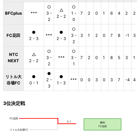
○
○
△
BFCplus
***
3 -
1 -
7
2
0
1
6
4
2
2
2 - 2
2
0
○
●
●
FC花田
***
3 -
3
1
2
0
7
8
-1
3
2 - 3
2 - 3
2
○
○
NTC
△
3 -
***
3 -
7
2
0
1
8
5
3
1
NEXT
2 - 2
2
1
●
リトル大
●
●
2 -
***
0
0
3
0
3
7
-4
4
谷場FC
0 - 1
1 - 3
3
3位決定戦