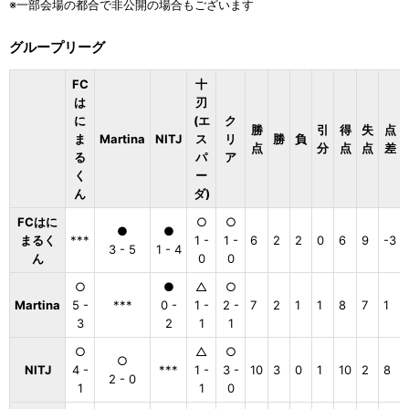
※一部会場の都合で非公開の場合もございます
グループリーグ
FC
十
は
刃
に
(エ
ク
勝
引
得
失
点
ま
Martina
NITJ
ス
リ
勝
負
点
分
点
点
差
る
パ
ア
く
ー
ん
ダ)
FCはに
○
○
●
●
まるく
***
1 -
1 -
6
2
2
0
6
9
-3
3 - 5
1 - 4
ん
0
0
○
●
△
○
Martina
5 -
***
0 -
1 -
2 -
7
2
1
1
8
7
1
3
2
1
1
○
△
○
○
NITJ
4 -
***
1 -
3 -
10
3
0
1
10
2
8
2 - 0
1
1
0