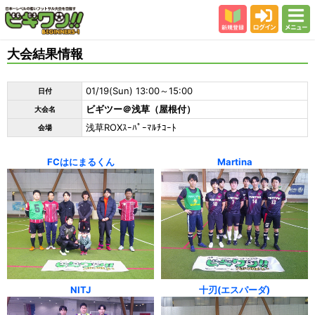
新規登録
ログイン
メニュー
初めての方
大会結果情報
カテゴリー
01/19(Sun) 13:00～15:00
日付
会場
ビギツー＠浅草（屋根付）
大会名
大会結果
浅草ROXｽｰﾊﾟｰﾏﾙﾁｺｰﾄ
会場
スタッフ紹介
FCはにまるくん
Martina
よくある質問
参加者の声
NITJ
十刃(エスパーダ)