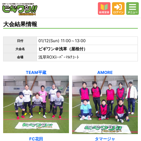
新規登録
ログイン
メニュー
初めての方
大会結果情報
カテゴリー
01/12(Sun) 11:00～13:00
日付
会場
ビギワン＠浅草（屋根付）
大会名
大会結果
浅草ROXｽｰﾊﾟｰﾏﾙﾁｺｰﾄ
会場
スタッフ紹介
TEAM平蔵
AMORE
よくある質問
参加者の声
FC花田
タマージャ