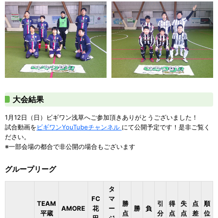
大会結果
1月12日（日）ビギワン浅草へご参加頂きありがとうございました！
試合動画を
ビギワンYouTubeチャンネル
にて公開予定です！是非ご覧く
ださい。
※一部会場の都合で非公開の場合もございます
グループリーグ
タ
FC
マ
TEAM
勝
引
得
失
点
順
AMORE
花
ー
勝
負
平蔵
点
分
点
点
差
位