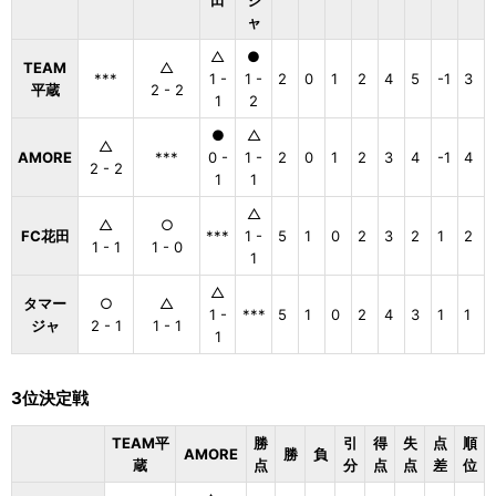
田
ジ
ャ
△
●
TEAM
△
***
1 -
1 -
2
0
1
2
4
5
-1
3
平蔵
2 - 2
1
2
●
△
△
AMORE
***
0 -
1 -
2
0
1
2
3
4
-1
4
2 - 2
1
1
△
△
○
FC花田
***
1 -
5
1
0
2
3
2
1
2
1 - 1
1 - 0
1
△
タマー
○
△
1 -
***
5
1
0
2
4
3
1
1
ジャ
2 - 1
1 - 1
1
3位決定戦
TEAM平
勝
引
得
失
点
順
AMORE
勝
負
蔵
点
分
点
点
差
位