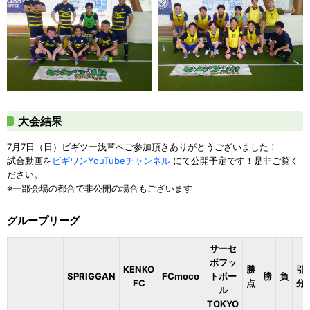
大会結果
7月7日（日）ビギツー浅草へご参加頂きありがとうございました！
試合動画を
ビギワンYouTubeチャンネル
にて公開予定です！是非ご覧く
ださい。
※一部会場の都合で非公開の場合もございます
グループリーグ
サーセ
ボフッ
KENKO
勝
引
SPRIGGAN
FCmoco
トボー
勝
負
FC
点
分
ル
TOKYO