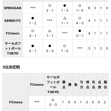
○
●
○
SPRIGGAN
***
6
2
1
0
2 - 1
1 - 3
1 - 0
●
△
○
KENKO FC
***
4
1
1
1
1 - 2
1 - 1
4 - 0
○
△
●
FCmoco
***
4
1
1
1
3 - 1
1 - 1
0 - 1
サーセボフ
●
●
○
ットボール
***
3
1
2
0
0 - 1
0 - 4
1 - 0
TOKYO
3位決定戦
サーセボ
フットボ
勝
引
得
失
点
順
FCmoco
勝
負
ール
点
分
点
点
差
位
TOKYO
△
FCmoco
***
1
0
0
1
0
0
0
2
0 - 0