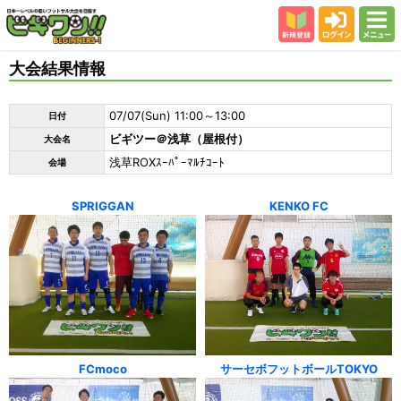
新規登録
ログイン
メニュー
初めての方
大会結果情報
カテゴリー
07/07(Sun) 11:00～13:00
日付
会場
ビギツー＠浅草（屋根付）
大会名
大会結果
浅草ROXｽｰﾊﾟｰﾏﾙﾁｺｰﾄ
会場
スタッフ紹介
SPRIGGAN
KENKO FC
よくある質問
参加者の声
FCmoco
サーセボフットボールTOKYO