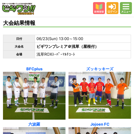
新規登録
ログイン
メニュー
初めての方
大会結果情報
カテゴリー
06/23(Sun) 13:00～15:00
日付
会場
ビギワンプレミア＠浅草（屋根付）
大会名
大会結果
浅草ROXｽｰﾊﾟｰﾏﾙﾁｺｰﾄ
会場
スタッフ紹介
BFCplus
ズッキッキーズ
よくある質問
参加者の声
六波羅
Jojoen FC