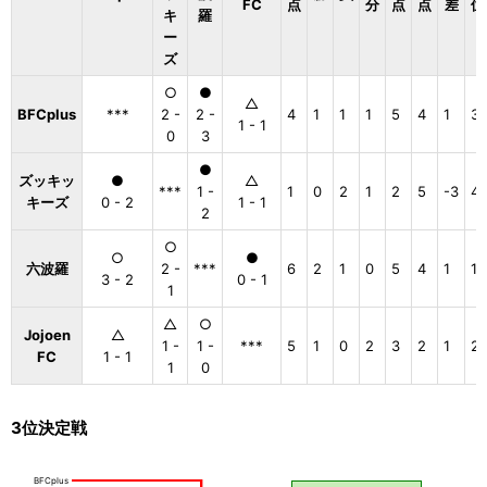
FC
点
分
点
点
差
位
キ
羅
ー
ズ
○
●
△
BFCplus
***
2 -
2 -
4
1
1
1
5
4
1
3
1 - 1
0
3
●
ズッキッ
●
△
***
1 -
1
0
2
1
2
5
-3
4
キーズ
0 - 2
1 - 1
2
○
○
●
六波羅
2 -
***
6
2
1
0
5
4
1
1
3 - 2
0 - 1
1
△
○
Jojoen
△
1 -
1 -
***
5
1
0
2
3
2
1
2
FC
1 - 1
1
0
3位決定戦