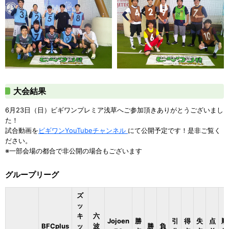
大会結果
6月23日（日）ビギワンプレミア浅草へご参加頂きありがとうございまし
た！
試合動画を
ビギワンYouTubeチャンネル
にて公開予定です！是非ご覧く
ださい。
※一部会場の都合で非公開の場合もございます
グループリーグ
ズ
ッ
キ
六
Jojoen
勝
引
得
失
点
順
BFCplus
ッ
波
勝
負