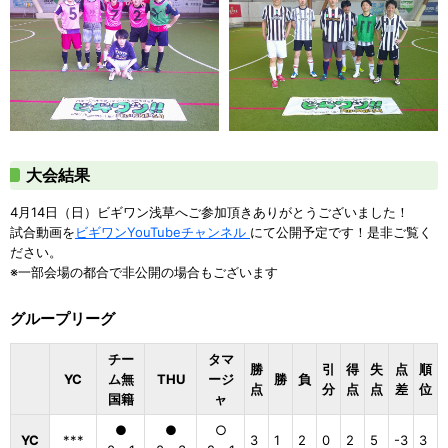
大会結果
4月14日（日）ビギワン浅草へご参加頂きありがとうございました！
試合動画を
ビギワンYouTubeチャンネル
にて公開予定です！是非ご覧く
ださい。
※一部会場の都合で非公開の場合もございます
グループリーグ
チー
タマ
勝
引
得
失
点
順
YC
ム無
THU
ージ
勝
負
点
分
点
点
差
位
国籍
ャ
●
●
○
YC
***
3
1
2
0
2
5
-3
3