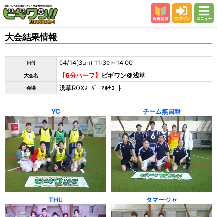
新規登録
ログイン
メニュー
初めての方
大会結果情報
カテゴリー
04/14(Sun) 11:30～14:00
日付
会場
【6分ハーフ】
ビギワン＠浅草
大会名
大会結果
浅草ROXｽｰﾊﾟｰﾏﾙﾁｺｰﾄ
会場
スタッフ紹介
YC
チーム無国籍
よくある質問
参加者の声
THU
タマージャ