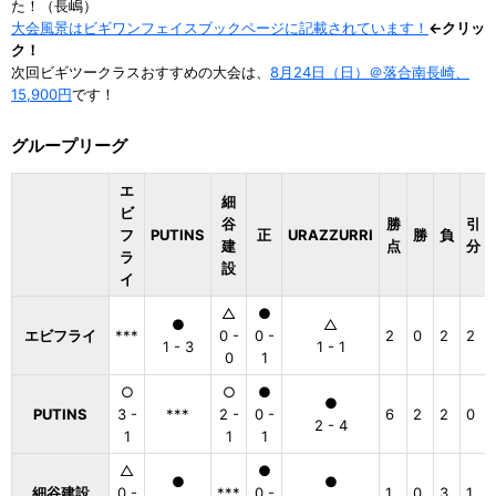
た！（長嶋）
大会風景はビギワンフェイスブックページに記載されています！
←クリッ
ク！
次回ビギツークラスおすすめの大会は、
8月24日（日）＠落合南長崎、
15,900円
です！
グループリーグ
エ
細
ビ
谷
勝
引
フ
PUTINS
正
URAZZURRI
勝
負
建
点
分
ラ
設
イ
△
●
●
△
エビフライ
***
0 -
0 -
2
0
2
2
1 - 3
1 - 1
0
1
○
○
●
●
PUTINS
3 -
***
2 -
0 -
6
2
2
0
2 - 4
1
1
1
△
●
●
●
細谷建設
0 -
***
0 -
1
0
3
1