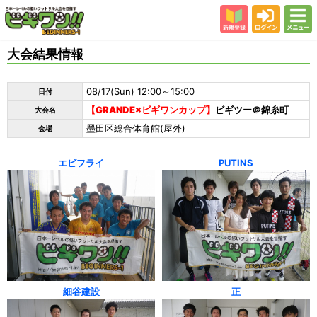
新規登録
ログイン
メニュー
初めての方
大会結果情報
カテゴリー
08/17(Sun) 12:00～15:00
日付
会場
【GRANDE×ビギワンカップ】
ビギツー＠錦糸町
大会名
大会結果
墨田区総合体育館(屋外)
会場
スタッフ紹介
エビフライ
PUTINS
よくある質問
参加者の声
細谷建設
正