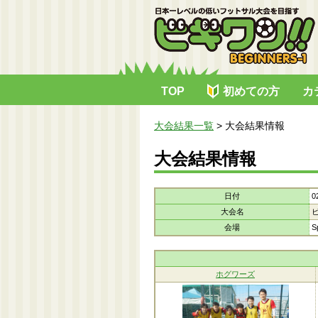
TOP
初めての方
カ
大会結果一覧
>
大会結果情報
大会結果情報
日付
0
大会名
会場
S
ホグワーズ