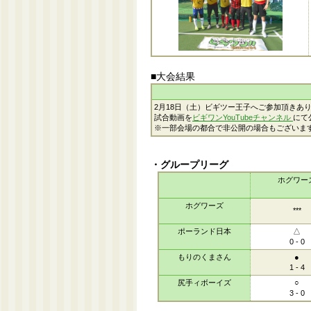
■大会結果
2月18日（土）ビギツー王子へご参加頂きあ
試合動画を
ビギワンYouTubeチャンネル
にて
※一部会場の都合で非公開の場合もございま
・グループリーグ
ホグワー
ホグワーズ
***
ポーランド日本
△
0 - 0
もりのくまさん
●
1 - 4
尻手ィボーイズ
○
3 - 0