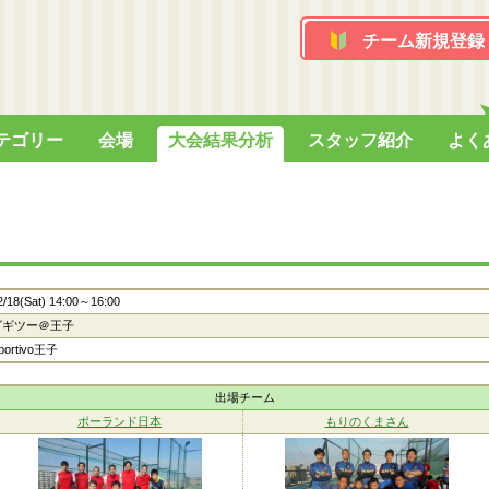
チーム新規登録
テゴリー
会場
大会結果分析
スタッフ紹介
よく
2/18(Sat) 14:00～16:00
ビギツー＠王子
portivo王子
出場チーム
ポーランド日本
もりのくまさん