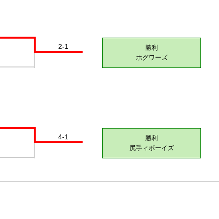
2-1
勝利
ホグワーズ
4-1
勝利
尻手ィボーイズ