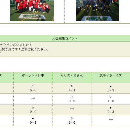
大会結果コメント
りがとうございました！
公開予定です！是非ご覧ください。
す
ズ
ポーランド日本
もりのくまさん
尻手ィボーイズ
△
○
●
0 - 0
4 - 1
0 - 3
△
○
***
0 - 0
1 - 0
△
●
***
0 - 0
0 - 3
●
○
***
0 - 1
3 - 0