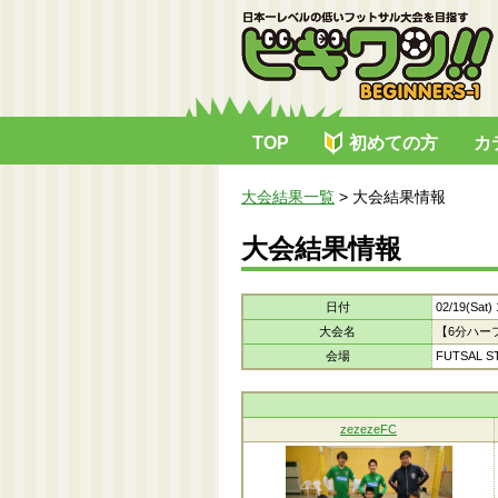
TOP
初めての方
カ
大会結果一覧
>
大会結果情報
大会結果情報
日付
02/19(Sat)
大会名
【6分ハー
会場
FUTSAL S
zezezeFC