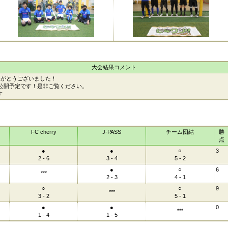
大会結果コメント
りがとうございました！
公開予定です！是非ご覧ください。
す
FC cherry
J-PASS
チーム団結
勝
点
●
●
○
3
2 - 6
3 - 4
5 - 2
●
○
6
***
2 - 3
4 - 1
○
○
9
***
3 - 2
5 - 1
●
●
0
***
1 - 4
1 - 5