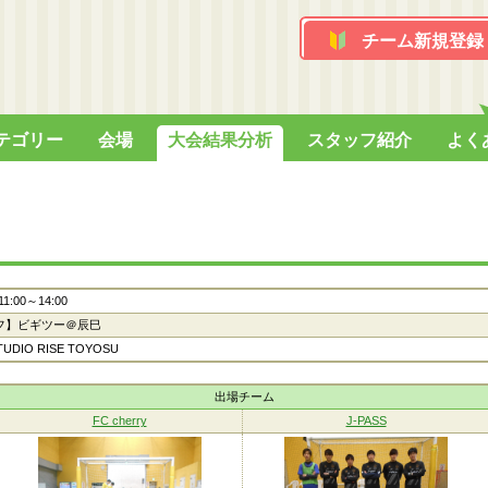
チーム新規登録
テゴリー
会場
大会結果分析
スタッフ紹介
よく
 11:00～14:00
フ】ビギツー＠辰巳
TUDIO RISE TOYOSU
出場チーム
FC cherry
J-PASS