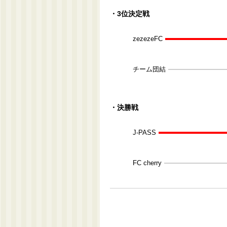
・3位決定戦
zezezeFC
チーム団結
・決勝戦
J-PASS
FC cherry