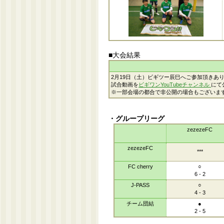
■大会結果
2月19日（土）ビギツー辰巳へご参加頂きあ
試合動画を
ビギワンYouTubeチャンネル
にて
※一部会場の都合で非公開の場合もございま
・グループリーグ
zezezeFC
zezezeFC
***
FC cherry
○
6 - 2
J-PASS
○
4 - 3
チーム団結
●
2 - 5