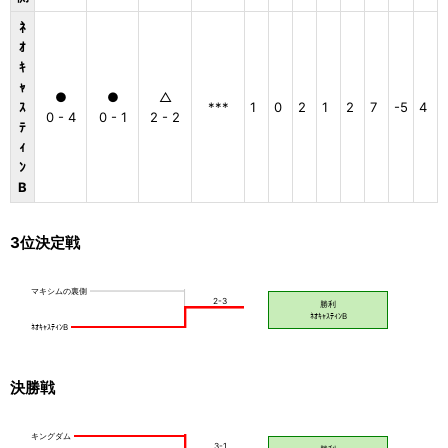
ﾈ
ｵ
ｷ
ｬ
●
●
△
ｽ
***
1
0
2
1
2
7
-5
4
0 - 4
0 - 1
2 - 2
ﾃ
ｨ
ﾝ
B
3位決定戦
決勝戦