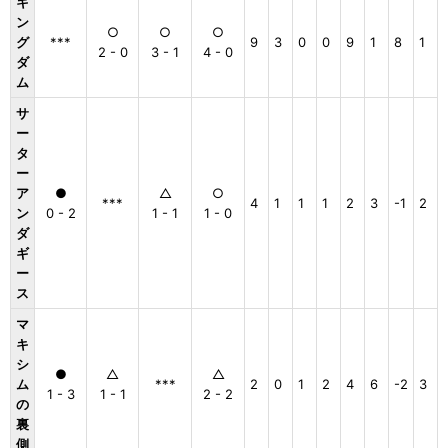
キ
ン
○
○
○
グ
***
9
3
0
0
9
1
8
1
2 - 0
3 - 1
4 - 0
ダ
ム
サ
ー
タ
ー
ア
●
△
○
***
4
1
1
1
2
3
-1
2
ン
0 - 2
1 - 1
1 - 0
ダ
ギ
ー
ス
マ
キ
シ
●
△
△
ム
***
2
0
1
2
4
6
-2
3
1 - 3
1 - 1
2 - 2
の
裏
側