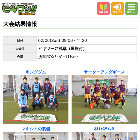
新規登録
ログイン
メニュー
初めての方
大会結果情報
カテゴリー
02/06(Sun) 09:00～11:20
日付
会場
ビギツー＠浅草（屋根付）
大会名
大会結果
浅草ROXｽｰﾊﾟｰﾏﾙﾁｺｰﾄ
会場
スタッフ紹介
キングダム
サーターアンダギース
よくある質問
参加者の声
マキシムの裏側
ﾈｵｷｬｽﾃｨﾝB