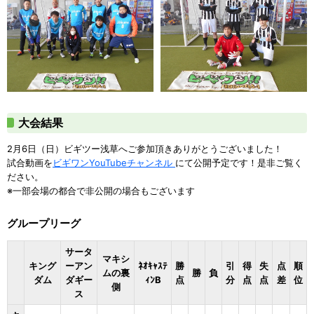
大会結果
2月6日（日）ビギツー浅草へご参加頂きありがとうございました！
試合動画を
ビギワンYouTubeチャンネル
にて公開予定です！是非ご覧く
ださい。
※一部会場の都合で非公開の場合もございます
グループリーグ
サータ
マキシ
キング
ーアン
ﾈｵｷｬｽﾃ
勝
引
得
失
点
順
ムの裏
勝
負
ダム
ダギー
ｨﾝB
点
分
点
点
差
位
側
ス