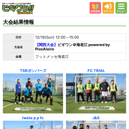
新規登録
ログイン
メニュー
初めての方
大会結果情報
カテゴリー
12/19(Sun) 12:00～15:00
日付
会場
【関西大会】
ビギワン＠海老江 powered by
大会名
PixoAleiro
大会結果
フットメッセ海老江
会場
スタッフ紹介
よくある質問
TSRボンバーズ
FC TRIAL
参加者の声
Iwata p.p fc
J&S