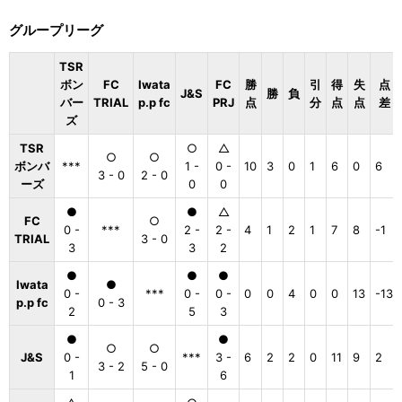
グループリーグ
TSR
ボン
FC
Iwata
FC
勝
引
得
失
点
J&S
勝
負
バー
TRIAL
p.p fc
PRJ
点
分
点
点
差
ズ
TSR
○
△
○
○
ボンバ
***
1 -
0 -
10
3
0
1
6
0
6
3 - 0
2 - 0
ーズ
0
0
●
●
△
FC
○
0 -
***
2 -
2 -
4
1
2
1
7
8
-1
TRIAL
3 - 0
3
3
2
●
●
●
Iwata
●
0 -
***
0 -
0 -
0
0
4
0
0
13
-13
p.p fc
0 - 3
2
5
3
●
●
○
○
J&S
0 -
***
3 -
6
2
2
0
11
9
2
3 - 2
5 - 0
1
6