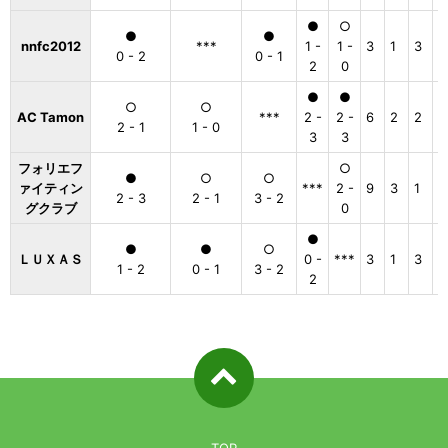
●
○
●
●
nnfc2012
***
1 -
1 -
3
1
3
0
0 - 2
0 - 1
2
0
●
●
○
○
AC Tamon
***
2 -
2 -
6
2
2
0
2 - 1
1 - 0
3
3
フォリエフ
○
●
○
○
ァイティン
***
2 -
9
3
1
0
2 - 3
2 - 1
3 - 2
グクラブ
0
●
●
●
○
ＬＵＸＡＳ
0 -
***
3
1
3
0
1 - 2
0 - 1
3 - 2
2
ページ先
頭へ戻る
TOP