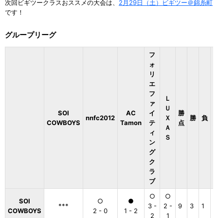
次回ビギツークラスおススメの大会は、
2月29日（土）ビギツー＠錦糸町
です！
グループリーグ
フ
ォ
リ
エ
フ
Ｌ
ァ
Ｕ
SOI
AC
イ
勝
nnfc2012
Ｘ
勝
負
COWBOYS
Tamon
テ
点
Ａ
ィ
Ｓ
ン
グ
ク
ラ
ブ
○
○
SOI
○
●
***
3 -
2 -
9
3
1
0
COWBOYS
2 - 0
1 - 2
2
1