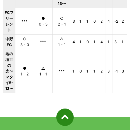
13〜
FCフ
リー
●
○
***
3
1
1
0
2
4
-2
2
レン
0 - 3
2 - 1
ト
中野
○
△
***
4
1
0
1
4
1
3
1
FC
3 - 0
1 - 1
地の
塩世
の
●
△
光〜
***
1
0
1
1
2
3
-1
3
1 - 2
1 - 1
マタ
イ5-
13〜
ページ先