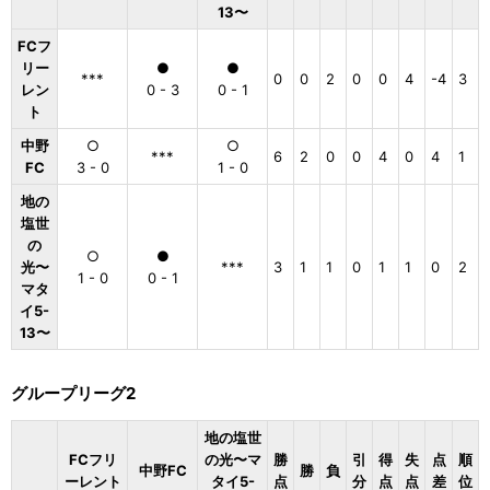
13〜
FCフ
リー
●
●
***
0
0
2
0
0
4
-4
3
レン
0 - 3
0 - 1
ト
中野
○
○
***
6
2
0
0
4
0
4
1
FC
3 - 0
1 - 0
地の
塩世
の
○
●
光〜
***
3
1
1
0
1
1
0
2
1 - 0
0 - 1
マタ
イ5-
13〜
グループリーグ2
地の塩世
FCフリ
の光〜マ
勝
引
得
失
点
順
中野FC
勝
負
ーレント
タイ5-
点
分
点
点
差
位