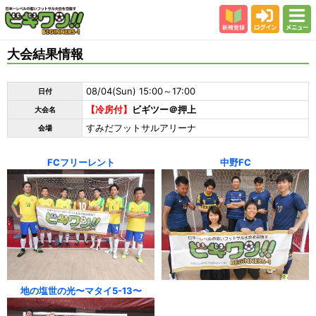
新規登録
ログイン
メニュー
初めての方
大会結果情報
カテゴリー
08/04(Sun) 15:00～17:00
日付
会場
【冷房付】
ビギツー＠押上
大会名
大会結果
すみだフットサルアリーナ
会場
スタッフ紹介
FCフリーレント
中野FC
よくある質問
参加者の声
地の塩世の光〜マタイ5-13〜