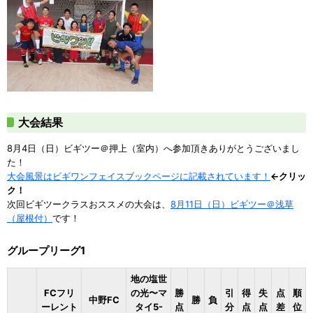
大会結果
8月4日（日）ビギツー＠押上（室内）へ参加頂きありがとうございまし
た！
大会風景はビギワンフェイスブックページに記載されています！
←クリッ
ク！
次回ビギツークラスおススメの大会は、
8月11日（日）ビギツー＠浅草
（屋根付）
です！
グループリーグ1
地の塩世
FCフリ
の光〜マ
勝
引
得
失
点
順
中野FC
勝
負
ーレント
タイ5-
点
分
点
点
差
位