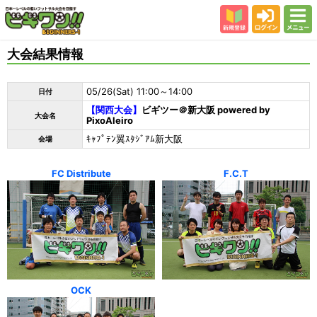
新規登録
ログイン
メニュー
初めての方
大会結果情報
カテゴリー
05/26(Sat) 11:00～14:00
日付
会場
【関西大会】
ビギツー＠新大阪 powered by
大会名
PixoAleiro
大会結果
ｷｬﾌﾟﾃﾝ翼ｽﾀｼﾞｱﾑ新大阪
会場
スタッフ紹介
よくある質問
FC Distribute
F.C.T
参加者の声
OCK