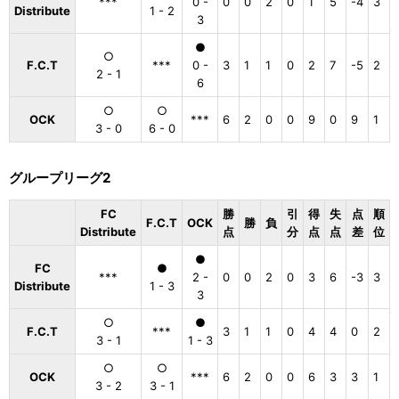
***
0 -
0
0
2
0
1
5
-4
3
Distribute
1 - 2
3
●
○
F.C.T
***
0 -
3
1
1
0
2
7
-5
2
2 - 1
6
○
○
OCK
***
6
2
0
0
9
0
9
1
3 - 0
6 - 0
グループリーグ2
FC
勝
引
得
失
点
順
F.C.T
OCK
勝
負
Distribute
点
分
点
点
差
位
●
FC
●
***
2 -
0
0
2
0
3
6
-3
3
Distribute
1 - 3
3
○
●
F.C.T
***
3
1
1
0
4
4
0
2
3 - 1
1 - 3
○
○
OCK
***
6
2
0
0
6
3
3
1
3 - 2
3 - 1