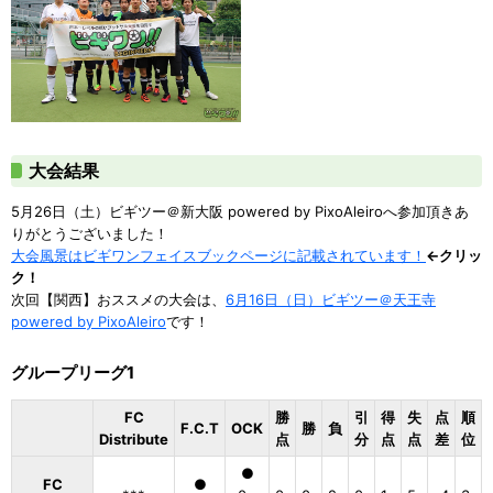
大会結果
5月26日（土）ビギツー＠新大阪 powered by PixoAleiroへ参加頂きあ
りがとうございました！
大会風景はビギワンフェイスブックページに記載されています！
←クリッ
ク！
次回【関西】おススメの大会は、
6月16日（日）ビギツー＠天王寺
powered by PixoAleiro
です！
グループリーグ1
FC
勝
引
得
失
点
順
F.C.T
OCK
勝
負
Distribute
点
分
点
点
差
位
●
FC
●