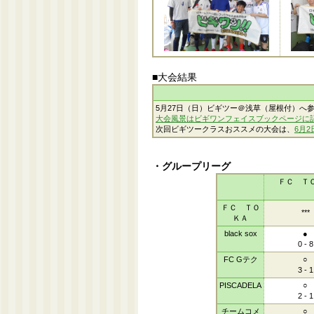
■大会結果
5月27日（日）ビギツー＠浅草（屋根付）へ
大会風景はビギワンフェイスブックページに
次回ビギツークラスおススメの大会は、
6月
・グループリーグ
ＦＣ Ｔ
ＦＣ ＴＯ
***
ＫＡ
black sox
●
0 - 8
FC Gテク
○
3 - 1
PISCADELA
○
2 - 1
チームコメ
○