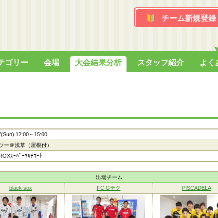
チーム新規登録
テゴリー
会場
大会結果分析
スタッフ紹介
よく
7(Sun) 12:00～15:00
ツー＠浅草（屋根付）
OXｽｰﾊﾟｰﾏﾙﾁｺｰﾄ
出場チーム
black sox
FC Gテク
PISCADELA