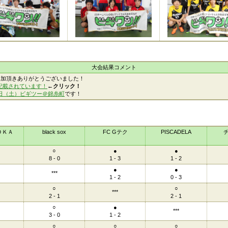
大会結果コメント
参加頂きありがとうございました！
記載されています！
←クリック！
2日（土）ビギツー＠錦糸町
です！
ＯＫＡ
black sox
FC Gテク
PISCADELA
○
●
●
8 - 0
1 - 3
1 - 2
●
●
***
1 - 2
0 - 3
○
○
***
2 - 1
2 - 1
○
●
***
3 - 0
1 - 2
○
○
○