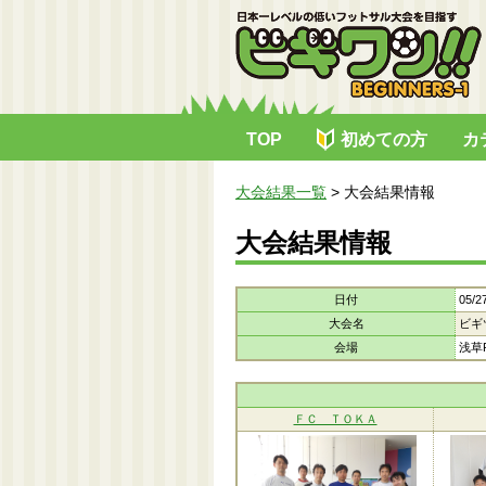
TOP
初めての方
カ
大会結果一覧
>
大会結果情報
大会結果情報
日付
05/2
大会名
ビギ
会場
浅草R
ＦＣ ＴＯＫＡ